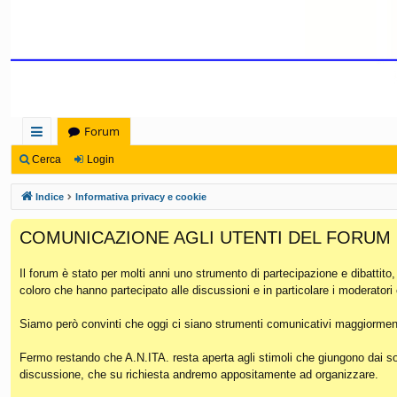
Forum
oll
Cerca
Login
eg
Indice
Informativa privacy e cookie
a
COMUNICAZIONE AGLI UTENTI DEL FORUM
m
en
Il forum è stato per molti anni uno strumento di partecipazione e dibattito
coloro che hanno partecipato alle discussioni e in particolare i moderatori
ti
Ra
Siamo però convinti che oggi ci siano strumenti comunicativi maggiorment
pi
Fermo restando che A.N.ITA. resta aperta agli stimoli che giungono dai soc
discussione, che su richiesta andremo appositamente ad organizzare.
di