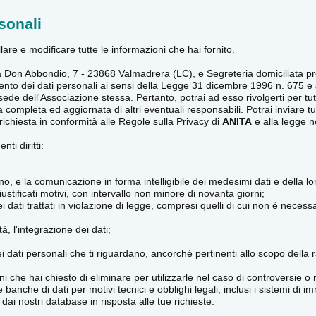
sonali
lare e modificare tutte le informazioni che hai fornito.
Via Don Abbondio, 7 - 23868 Valmadrera (LC), e Segreteria domiciliata 
rattamento dei dati personali ai sensi della Legge 31 dicembre 1996 n. 67
 sede dell'Associazione stessa. Pertanto, potrai ad esso rivolgerti per tutt
a completa ed aggiornata di altri eventuali responsabili. Potrai inviare 
ichiesta in conformità alle Regole sulla Privacy di
ANITA
e alla legge n
ti diritti:
, e la comunicazione in forma intelligibile dei medesimi dati e della loro
ustificati motivi, con intervallo non minore di novanta giorni;
 dati trattati in violazione di legge, compresi quelli di cui non è necessa
à, l'integrazione dei dati;
 dei dati personali che ti riguardano, ancorché pertinenti allo scopo della 
ni che hai chiesto di eliminare per utilizzarle nel caso di controversie o 
che di dati per motivi tecnici e obblighi legali, inclusi i sistemi di i
dai nostri database in risposta alle tue richieste.