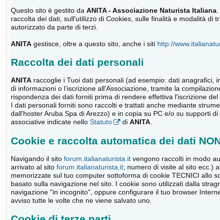
Questo sito è gestito da
ANITA - Associazione Naturista Italiana
.
raccolta dei dati, sull'utilizzo di Cookies, sulle finalità e modalità 
autorizzato da parte di terzi.
ANITA
gestisce, oltre a questo sito, anche i siti
http://www.italianatur
Raccolta dei dati personali
ANITA
raccoglie i Tuoi dati personali (ad esempio: dati anagrafici, in
di informazioni o l’iscrizione all'Associazione, tramite la compilazion
rispondenza dei dati forniti prima di rendere effettiva l'iscrizione del 
I dati personali forniti sono raccolti e trattati anche mediante strume
dall'hoster Aruba Spa di Arezzo) e in copia su PC e/o su supporti di m
associative indicate nello
Statuto
di
ANITA
.
Cookie e raccolta automatica dei dati NO
Navigando il sito
forum.italianaturista.it
vengono raccolti in modo aut
arrivato al sito
forum.italianaturista.it
; numero di visite al sito ecc.)
memorizzate sul tuo computer sottoforma di cookie TECNICI allo sco
basato sulla navigazione nel sito. I cookie sono utilizzati dalla str
navigazione "in incognito", oppure configurare il tuo browser Intern
avviso tutte le volte che ne viene salvato uno.
Cookie di terze parti