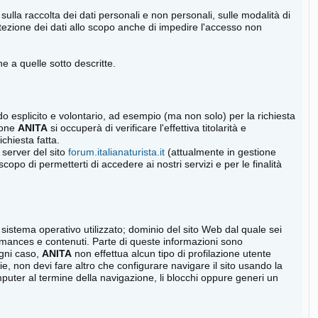
 sulla raccolta dei dati personali e non personali, sulle modalità di
 protezione dei dati allo scopo anche di impedire l'accesso non
e a quelle sotto descritte.
 modo esplicito e volontario, ad esempio (ma non solo) per la richiesta
zione
ANITA
si occuperà di verificare l'effettiva titolarità e
ichiesta fatta.
l server del sito
forum.italianaturista.it
(attualmente in gestione
opo di permetterti di accedere ai nostri servizi e per le finalità
sistema operativo utilizzato; dominio del sito Web dal quale sei
erformances e contenuti. Parte di queste informazioni sono
ogni caso,
ANITA
non effettua alcun tipo di profilazione utente
e, non devi fare altro che configurare navigare il sito usando la
mputer al termine della navigazione, li blocchi oppure generi un