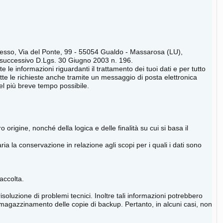
presso, Via del Ponte, 99 - 55054 Gualdo - Massarosa (LU),
5 e successivo D.Lgs. 30 Giugno 2003 n. 196.
e le informazioni riguardanti il trattamento dei tuoi dati e per tutto
tutte le richieste anche tramite un messaggio di posta elettronica
el più breve tempo possibile.
 origine, nonché della logica e delle finalità su cui si basa il
ria la conservazione in relazione agli scopi per i quali i dati sono
raccolta.
risoluzione di problemi tecnici. Inoltre tali informazioni potrebbero
mmagazzinamento delle copie di backup. Pertanto, in alcuni casi, non