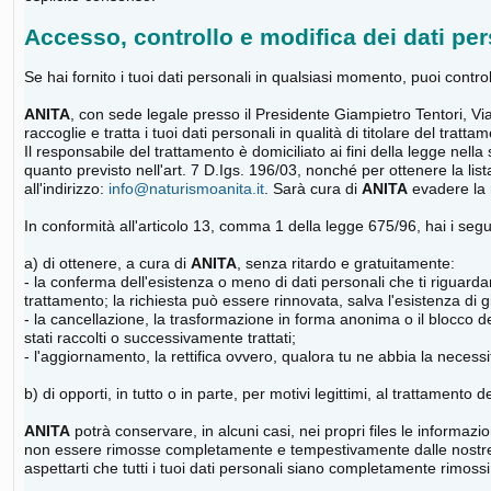
Accesso, controllo e modifica dei dati per
Se hai fornito i tuoi dati personali in qualsiasi momento, puoi control
ANITA
, con sede legale presso il Presidente Giampietro Tentori, 
raccoglie e tratta i tuoi dati personali in qualità di titolare del t
Il responsabile del trattamento è domiciliato ai fini della legge nella
quanto previsto nell'art. 7 D.Igs. 196/03, nonché per ottenere la list
all'indirizzo:
info@naturismoanita.it
. Sarà cura di
ANITA
evadere la r
In conformità all'articolo 13, comma 1 della legge 675/96, hai i seguen
a) di ottenere, a cura di
ANITA
, senza ritardo e gratuitamente:
- la conferma dell'esistenza o meno di dati personali che ti riguardano
trattamento; la richiesta può essere rinnovata, salva l'esistenza di gi
- la cancellazione, la trasformazione in forma anonima o il blocco dei
stati raccolti o successivamente trattati;
- l'aggiornamento, la rettifica ovvero, qualora tu ne abbia la necessit
b) di opporti, in tutto o in parte, per motivi legittimi, al trattamento
ANITA
potrà conservare, in alcuni casi, nei propri files le informazio
non essere rimosse completamente e tempestivamente dalle nostre ban
aspettarti che tutti i tuoi dati personali siano completamente rimossi 