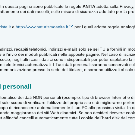
 In questa pagina sono pubblicate le regole
ANITA
adotta sulla Privacy,
di trattamento dei dati raccolti, sulle misure di sicurezza adottate per la
ista.it
e
http://www.naturismoanita.it
per i quali adotta regole analogh
dirizzi, recapiti telefonici, indirizzi e-mail) solo se sei TU a fornirli in
e e l'invio dei moduli pubblicati nelle apposite pagine. Nel caso di iscri
socio, negli altri casi i dati ci sono indispensabili per poter espletare la r
nti elettronici automatizzati. I Tuoi dati personali saranno conservati su
emorizzazione presso la sede del titolare; e saranno utilizzati al solo sc
N personali
omatico dei dati NON personali (esempio: tipo di browser Internet e di 
 al solo scopo di verificare l’utilizzo del proprio sito e di migliorarne p
po di riconoscere automaticamente il tuo PC alla prossima visita. In 
agrande maggioranza dei siti Web dinamici. Se non desideri ricevere cooki
et affinché cancelli automaticamente tutte i cookie dall’hard disk del co