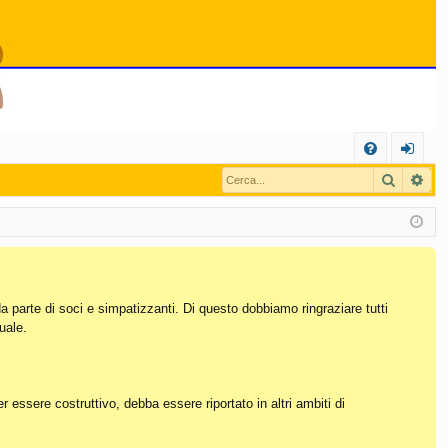
C
Cerca
Ric
FA
og
Q
in
da parte di soci e simpatizzanti. Di questo dobbiamo ringraziare tutti
uale.
essere costruttivo, debba essere riportato in altri ambiti di