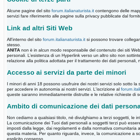
Alcune pagine del sito
forum.italianaturista.it
contengono delle mappe 
servizi fare riferimento alle pagine sulla privacy pubblicate dal forni
Link ad altri Siti Web
All'interno del sito
forum.italianaturista.it
si possono trovare collegamen
stesso.
ANITA
non è in alcun modo responsabile del contenuto dei siti Web a
personali. L’esistenza di un Hyperlink verso un altro sito non sotti
relazione alla politica adottata per il trattamento dei dati personali, 
Accesso ai servizi da parte dei minori
I minori di anni 18 possono usufruire dei nostri servizi solo sotto la
per accedere in autonomia ai nostri servizi. L'iscrizione al
forum.ital
queste saranno immediatamente distrutte e le relative richieste di se
Ambito di comunicazione dei dati persona
Non cediamo a qualsiasi titolo, né divulghiamo a terzi soggetti, le in
La comunicazione dei Tuoi dati personali a soggetti terzi può esser
imposti dalla legge, dai regolamenti e dalla normativa comunitaria a
questa materia. Per quanto riguarda, invece, la comunicazione a sogge
esplicito consenso.