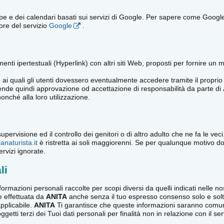
e dei calendari basati sui servizi di Google. Per sapere come Google rac
tore del servizio
Google
.
ti ipertestuali (Hyperlink) con altri siti Web, proposti per fornire un mig
i quali gli utenti dovessero eventualmente accedere tramite il proprio 
ntende quindi approvazione od accettazione di responsabilità da parte di
nonché alla loro utilizzazione.
 supervisione ed il controllo dei genitori o di altro adulto che ne fa le v
ianaturista.it
è ristretta ai soli maggiorenni. Se per qualunque motivo d
rvizi ignorate.
li
formazioni personali raccolte per scopi diversi da quelli indicati nelle n
e effettuata da
ANITA
anche senza il tuo espresso consenso solo e solt
pplicabile.
ANITA
Ti garantisce che queste informazioni saranno comunic
tti terzi dei Tuoi dati personali per finalità non in relazione con il ser