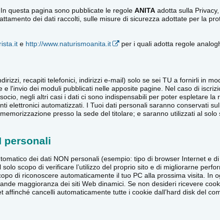
 In questa pagina sono pubblicate le regole
ANITA
adotta sulla Privacy,
di trattamento dei dati raccolti, sulle misure di sicurezza adottate per la
ista.it
e
http://www.naturismoanita.it
per i quali adotta regole analogh
dirizzi, recapiti telefonici, indirizzi e-mail) solo se sei TU a fornirli in
e e l'invio dei moduli pubblicati nelle apposite pagine. Nel caso di iscri
socio, negli altri casi i dati ci sono indispensabili per poter espletare la r
nti elettronici automatizzati. I Tuoi dati personali saranno conservati su
emorizzazione presso la sede del titolare; e saranno utilizzati al solo sc
N personali
omatico dei dati NON personali (esempio: tipo di browser Internet e di 
 al solo scopo di verificare l’utilizzo del proprio sito e di migliorarne p
po di riconoscere automaticamente il tuo PC alla prossima visita. In 
agrande maggioranza dei siti Web dinamici. Se non desideri ricevere cooki
et affinché cancelli automaticamente tutte i cookie dall’hard disk del co