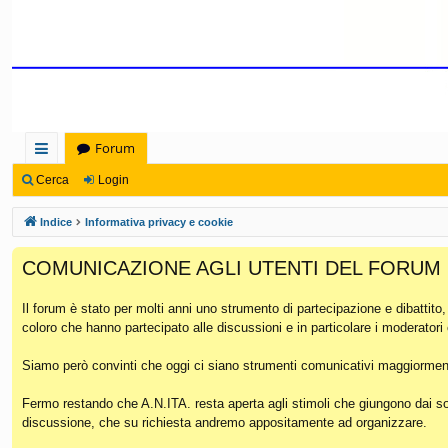
Forum
oll
Cerca
Login
eg
Indice
Informativa privacy e cookie
a
COMUNICAZIONE AGLI UTENTI DEL FORUM
m
en
Il forum è stato per molti anni uno strumento di partecipazione e dibattito
coloro che hanno partecipato alle discussioni e in particolare i moderatori
ti
Ra
Siamo però convinti che oggi ci siano strumenti comunicativi maggiorment
pi
Fermo restando che A.N.ITA. resta aperta agli stimoli che giungono dai soc
discussione, che su richiesta andremo appositamente ad organizzare.
di