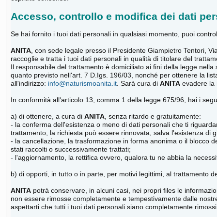
Accesso, controllo e modifica dei dati per
Se hai fornito i tuoi dati personali in qualsiasi momento, puoi control
ANITA
, con sede legale presso il Presidente Giampietro Tentori, 
raccoglie e tratta i tuoi dati personali in qualità di titolare del t
Il responsabile del trattamento è domiciliato ai fini della legge nella
quanto previsto nell'art. 7 D.Igs. 196/03, nonché per ottenere la list
all'indirizzo:
info@naturismoanita.it
. Sarà cura di
ANITA
evadere la r
In conformità all'articolo 13, comma 1 della legge 675/96, hai i seguen
a) di ottenere, a cura di
ANITA
, senza ritardo e gratuitamente:
- la conferma dell'esistenza o meno di dati personali che ti riguardano
trattamento; la richiesta può essere rinnovata, salva l'esistenza di gi
- la cancellazione, la trasformazione in forma anonima o il blocco dei
stati raccolti o successivamente trattati;
- l'aggiornamento, la rettifica ovvero, qualora tu ne abbia la necessit
b) di opporti, in tutto o in parte, per motivi legittimi, al trattamento
ANITA
potrà conservare, in alcuni casi, nei propri files le informazio
non essere rimosse completamente e tempestivamente dalle nostre ban
aspettarti che tutti i tuoi dati personali siano completamente rimossi 