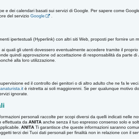
e dei calendari basati sui servizi di Google. Per sapere come Google rac
tore del servizio
Google
.
ti ipertestuali (Hyperlink) con altri siti Web, proposti per fornire un mig
i quali gli utenti dovessero eventualmente accedere tramite il proprio 
ntende quindi approvazione od accettazione di responsabilità da parte di
nonché alla loro utilizzazione.
 supervisione ed il controllo dei genitori o di altro adulto che ne fa le v
ianaturista.it
è ristretta ai soli maggiorenni. Se per qualunque motivo d
rvizi ignorate.
li
formazioni personali raccolte per scopi diversi da quelli indicati nelle n
e effettuata da
ANITA
anche senza il tuo espresso consenso solo e solt
pplicabile.
ANITA
Ti garantisce che queste informazioni saranno comunic
tti terzi dei Tuoi dati personali per finalità non in relazione con il ser