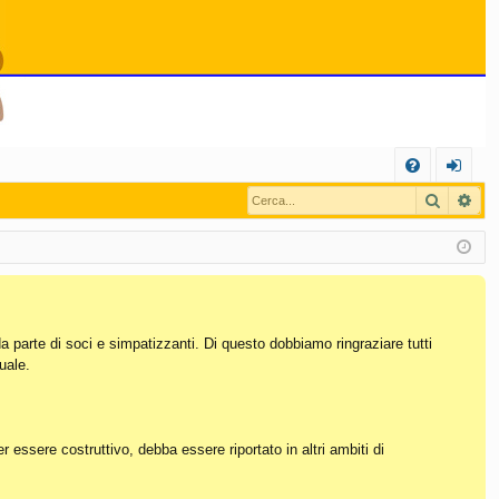
C
Cerca
Ric
FA
og
Q
in
da parte di soci e simpatizzanti. Di questo dobbiamo ringraziare tutti
uale.
essere costruttivo, debba essere riportato in altri ambiti di