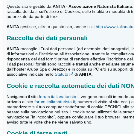
Questo sito è gestito da
ANITA - Associazione Naturista Italiana
.
raccolta dei dati, sull'utilizzo di Cookies, sulle finalità e modalità 
autorizzato da parte di terzi.
ANITA
gestisce, oltre a questo sito, anche i siti
http://www.italianatur
Raccolta dei dati personali
ANITA
raccoglie i Tuoi dati personali (ad esempio: dati anagrafici, in
di informazioni o l’iscrizione all'Associazione, tramite la compilazion
rispondenza dei dati forniti prima di rendere effettiva l'iscrizione del 
I dati personali forniti sono raccolti e trattati anche mediante strume
dall'hoster Aruba Spa di Arezzo) e in copia su PC e/o su supporti di m
associative indicate nello
Statuto
di
ANITA
.
Cookie e raccolta automatica dei dati NO
Navigando il sito
forum.italianaturista.it
vengono raccolti in modo aut
arrivato al sito
forum.italianaturista.it
; numero di visite al sito ecc.)
memorizzate sul tuo computer sottoforma di cookie TECNICI allo sco
basato sulla navigazione nel sito. I cookie sono utilizzati dalla str
navigazione "in incognito", oppure configurare il tuo browser Intern
avviso tutte le volte che ne viene salvato uno.
Cookie di terze parti