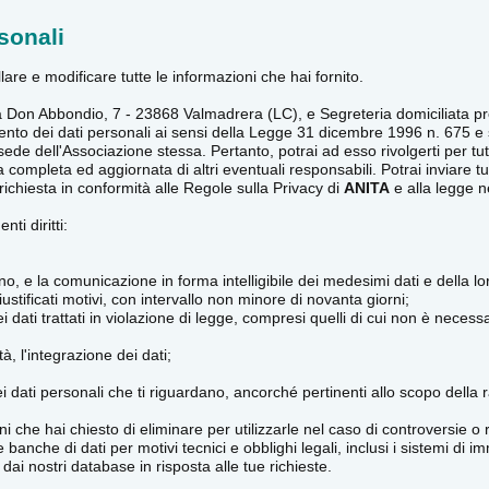
sonali
lare e modificare tutte le informazioni che hai fornito.
Via Don Abbondio, 7 - 23868 Valmadrera (LC), e Segreteria domiciliata 
rattamento dei dati personali ai sensi della Legge 31 dicembre 1996 n. 67
 sede dell'Associazione stessa. Pertanto, potrai ad esso rivolgerti per tutt
a completa ed aggiornata di altri eventuali responsabili. Potrai inviare 
ichiesta in conformità alle Regole sulla Privacy di
ANITA
e alla legge n
ti diritti:
, e la comunicazione in forma intelligibile dei medesimi dati e della loro
ustificati motivi, con intervallo non minore di novanta giorni;
 dati trattati in violazione di legge, compresi quelli di cui non è necessa
à, l'integrazione dei dati;
 dei dati personali che ti riguardano, ancorché pertinenti allo scopo della 
ni che hai chiesto di eliminare per utilizzarle nel caso di controversie o 
che di dati per motivi tecnici e obblighi legali, inclusi i sistemi di i
dai nostri database in risposta alle tue richieste.