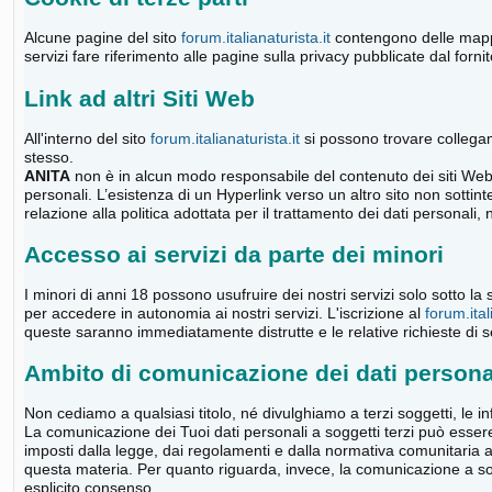
Alcune pagine del sito
forum.italianaturista.it
contengono delle mappe 
servizi fare riferimento alle pagine sulla privacy pubblicate dal forni
Link ad altri Siti Web
All'interno del sito
forum.italianaturista.it
si possono trovare collegamen
stesso.
ANITA
non è in alcun modo responsabile del contenuto dei siti Web a
personali. L’esistenza di un Hyperlink verso un altro sito non sotti
relazione alla politica adottata per il trattamento dei dati personali, 
Accesso ai servizi da parte dei minori
I minori di anni 18 possono usufruire dei nostri servizi solo sotto la
per accedere in autonomia ai nostri servizi. L'iscrizione al
forum.ital
queste saranno immediatamente distrutte e le relative richieste di se
Ambito di comunicazione dei dati persona
Non cediamo a qualsiasi titolo, né divulghiamo a terzi soggetti, le in
La comunicazione dei Tuoi dati personali a soggetti terzi può esser
imposti dalla legge, dai regolamenti e dalla normativa comunitaria a
questa materia. Per quanto riguarda, invece, la comunicazione a sogge
esplicito consenso.