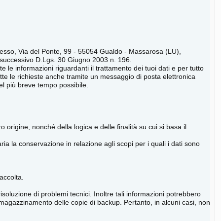
presso, Via del Ponte, 99 - 55054 Gualdo - Massarosa (LU),
5 e successivo D.Lgs. 30 Giugno 2003 n. 196.
e le informazioni riguardanti il trattamento dei tuoi dati e per tutto
tutte le richieste anche tramite un messaggio di posta elettronica
el più breve tempo possibile.
 origine, nonché della logica e delle finalità su cui si basa il
ria la conservazione in relazione agli scopi per i quali i dati sono
raccolta.
risoluzione di problemi tecnici. Inoltre tali informazioni potrebbero
mmagazzinamento delle copie di backup. Pertanto, in alcuni casi, non