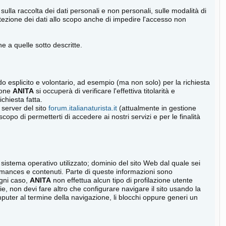
 sulla raccolta dei dati personali e non personali, sulle modalità di
 protezione dei dati allo scopo anche di impedire l'accesso non
e a quelle sotto descritte.
 modo esplicito e volontario, ad esempio (ma non solo) per la richiesta
zione
ANITA
si occuperà di verificare l'effettiva titolarità e
ichiesta fatta.
l server del sito
forum.italianaturista.it
(attualmente in gestione
opo di permetterti di accedere ai nostri servizi e per le finalità
sistema operativo utilizzato; dominio del sito Web dal quale sei
erformances e contenuti. Parte di queste informazioni sono
ogni caso,
ANITA
non effettua alcun tipo di profilazione utente
e, non devi fare altro che configurare navigare il sito usando la
mputer al termine della navigazione, li blocchi oppure generi un