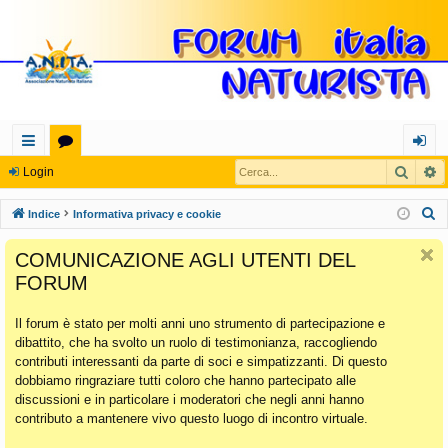
Cerca
R
oll
or
og
Login
eg
u
in
C
Indice
Informativa privacy e cookie
a
m
e
COMUNICAZIONE AGLI UTENTI DEL
r
m
FORUM
c
en
a
Il forum è stato per molti anni uno strumento di partecipazione e
ti
dibattito, che ha svolto un ruolo di testimonianza, raccogliendo
Ra
contributi interessanti da parte di soci e simpatizzanti. Di questo
dobbiamo ringraziare tutti coloro che hanno partecipato alle
pi
discussioni e in particolare i moderatori che negli anni hanno
di
contributo a mantenere vivo questo luogo di incontro virtuale.