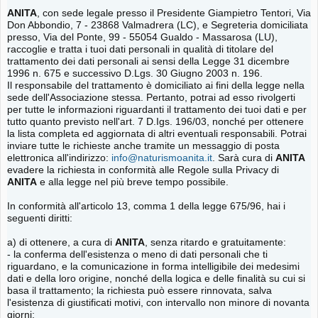
ANITA
, con sede legale presso il Presidente Giampietro Tentori, Via
Don Abbondio, 7 - 23868 Valmadrera (LC), e Segreteria domiciliata
presso, Via del Ponte, 99 - 55054 Gualdo - Massarosa (LU),
raccoglie e tratta i tuoi dati personali in qualità di titolare del
trattamento dei dati personali ai sensi della Legge 31 dicembre
1996 n. 675 e successivo D.Lgs. 30 Giugno 2003 n. 196.
Il responsabile del trattamento è domiciliato ai fini della legge nella
sede dell'Associazione stessa. Pertanto, potrai ad esso rivolgerti
per tutte le informazioni riguardanti il trattamento dei tuoi dati e per
tutto quanto previsto nell'art. 7 D.Igs. 196/03, nonché per ottenere
la lista completa ed aggiornata di altri eventuali responsabili. Potrai
inviare tutte le richieste anche tramite un messaggio di posta
elettronica all'indirizzo:
info@naturismoanita.it
. Sarà cura di
ANITA
evadere la richiesta in conformità alle Regole sulla Privacy di
ANITA
e alla legge nel più breve tempo possibile.
In conformità all'articolo 13, comma 1 della legge 675/96, hai i
seguenti diritti:
a) di ottenere, a cura di
ANITA
, senza ritardo e gratuitamente:
- la conferma dell'esistenza o meno di dati personali che ti
riguardano, e la comunicazione in forma intelligibile dei medesimi
dati e della loro origine, nonché della logica e delle finalità su cui si
basa il trattamento; la richiesta può essere rinnovata, salva
l'esistenza di giustificati motivi, con intervallo non minore di novanta
giorni;