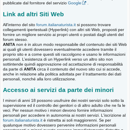
pubblicate dal fornitore del servizio
Google
.
Link ad altri Siti Web
All'interno del sito
forum.italianaturista.it
si possono trovare
collegamenti ipertestuali (Hyperlink) con altri siti Web, proposti per
fornire un migliore servizio ai propri utenti o postati dagli utenti del
forum stesso.
ANITA
non è in alcun modo responsabile del contenuto dei siti Web
ai quali gli utenti dovessero eventualmente accedere tramite il
proprio sito e a come questi siti raccolgono e usano le informazioni
personali. L’esistenza di un Hyperlink verso un altro sito non
sottintende quindi approvazione od accettazione di responsabilità
da parte di
ANITA
circa il contenuto del nuovo sito cui si accede,
anche in relazione alla politica adottata per il trattamento dei dati
personali, nonché alla loro utilizzazione.
Accesso ai servizi da parte dei minori
I minori di anni 18 possono usufruire dei nostri servizi solo sotto la
supervisione ed il controllo dei genitori o di altro adulto che ne fa le
veci. Per nessun motivo i minori devono fornire informazioni
personali per accedere in autonomia ai nostri servizi. L'iscrizione al
forum.italianaturista.it
è ristretta ai soli maggiorenni. Se per
qualunque motivo dovessero pervenire informazioni personali