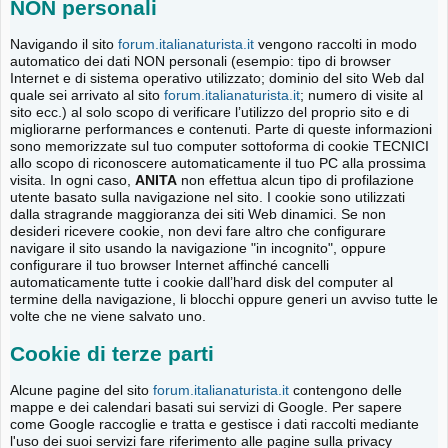
NON personali
Navigando il sito
forum.italianaturista.it
vengono raccolti in modo
automatico dei dati NON personali (esempio: tipo di browser
Internet e di sistema operativo utilizzato; dominio del sito Web dal
quale sei arrivato al sito
forum.italianaturista.it
; numero di visite al
sito ecc.) al solo scopo di verificare l’utilizzo del proprio sito e di
migliorarne performances e contenuti. Parte di queste informazioni
sono memorizzate sul tuo computer sottoforma di cookie TECNICI
allo scopo di riconoscere automaticamente il tuo PC alla prossima
visita. In ogni caso,
ANITA
non effettua alcun tipo di profilazione
utente basato sulla navigazione nel sito. I cookie sono utilizzati
dalla stragrande maggioranza dei siti Web dinamici. Se non
desideri ricevere cookie, non devi fare altro che configurare
navigare il sito usando la navigazione "in incognito", oppure
configurare il tuo browser Internet affinché cancelli
automaticamente tutte i cookie dall’hard disk del computer al
termine della navigazione, li blocchi oppure generi un avviso tutte le
volte che ne viene salvato uno.
Cookie di terze parti
Alcune pagine del sito
forum.italianaturista.it
contengono delle
mappe e dei calendari basati sui servizi di Google. Per sapere
come Google raccoglie e tratta e gestisce i dati raccolti mediante
l'uso dei suoi servizi fare riferimento alle pagine sulla privacy