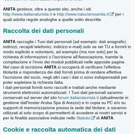
ANITA
gestisce, oltre a questo sito, anche i siti
http://www.italianaturista.it
e
http://www.naturismoanita.it
per i
quali adotta regole analoghe a quelle sotto descritte.
Raccolta dei dati personali
ANITA
raccoglie i Tuoi dati personali (ad esempio: dati anagrafici,
indirizzi, recapiti telefonici, indirizzi e-mail) solo se sei TU a fornirli in
modo esplicito e volontario, ad esempio (ma non solo) per la
richiesta di informazioni o l’iscrizione all'Associazione, tramite la
compilazione e l'invio dei moduli pubblicati nelle apposite pagine.
Nel caso di iscrizione
ANITA
si occuperà di verificare l'effettiva
titolarità e rispondenza dei dati forniti prima di rendere effettiva
l'iscrizione del socio, negli altri casi i dati ci sono indispensabili per
poter espletare la richiesta fatta.
I dati personali forniti sono raccolti e trattati anche mediante
strumenti elettronici automatizzati. I Tuoi dati personali saranno
conservati sul server del sito
forum.italianaturista.it
(attualmente in
gestione dall'hoster Aruba Spa di Arezzo) e in copia su PC e/o su
supporti di memorizzazione presso la sede del titolare; e saranno
utilizzati al solo scopo di permetterti di accedere ai nostri servizi e
per le finalità associative indicate nello
Statuto
di
ANITA
.
Cookie e raccolta automatica dei dati