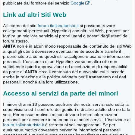
pubblicate dal fornitore del servizio
Google
.
Link ad altri Siti Web
All'interno del sito
forum.italianaturista.it
si possono trovare
collegamenti ipertestuali (Hyperlink) con altri siti Web, proposti per
fornire un migliore servizio ai propri utenti o postati dagli utenti del
forum stesso.
ANITA
non è in alcun modo responsabile del contenuto dei siti Web
ai quali gli utenti dovessero eventualmente accedere tramite il
proprio sito e a come questi siti raccolgono e usano le informazioni
personali. L’esistenza di un Hyperlink verso un altro sito non
sottintende quindi approvazione od accettazione di responsabilità
da parte di
ANITA
circa il contenuto del nuovo sito cui si accede,
anche in relazione alla politica adottata per il trattamento dei dati
personali, nonché alla loro utilizzazione.
Accesso ai servizi da parte dei minori
I minori di anni 18 possono usufruire dei nostri servizi solo sotto la
supervisione ed il controllo dei genitori o di altro adulto che ne fa le
veci. Per nessun motivo i minori devono fornire informazioni
personali per accedere in autonomia ai nostri servizi. L'iscrizione al
forum.italianaturista.it
è ristretta ai soli maggiorenni. Se per
qualunque motivo dovessero pervenire informazioni personali