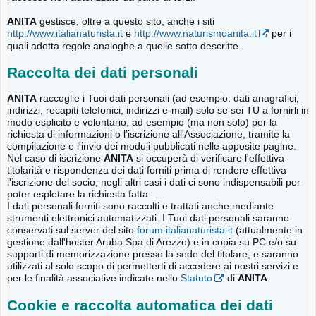
ANITA
gestisce, oltre a questo sito, anche i siti
http://www.italianaturista.it
e
http://www.naturismoanita.it
per i
quali adotta regole analoghe a quelle sotto descritte.
Raccolta dei dati personali
ANITA
raccoglie i Tuoi dati personali (ad esempio: dati anagrafici,
indirizzi, recapiti telefonici, indirizzi e-mail) solo se sei TU a fornirli in
modo esplicito e volontario, ad esempio (ma non solo) per la
richiesta di informazioni o l’iscrizione all'Associazione, tramite la
compilazione e l'invio dei moduli pubblicati nelle apposite pagine.
Nel caso di iscrizione
ANITA
si occuperà di verificare l'effettiva
titolarità e rispondenza dei dati forniti prima di rendere effettiva
l'iscrizione del socio, negli altri casi i dati ci sono indispensabili per
poter espletare la richiesta fatta.
I dati personali forniti sono raccolti e trattati anche mediante
strumenti elettronici automatizzati. I Tuoi dati personali saranno
conservati sul server del sito
forum.italianaturista.it
(attualmente in
gestione dall'hoster Aruba Spa di Arezzo) e in copia su PC e/o su
supporti di memorizzazione presso la sede del titolare; e saranno
utilizzati al solo scopo di permetterti di accedere ai nostri servizi e
per le finalità associative indicate nello
Statuto
di
ANITA
.
Cookie e raccolta automatica dei dati