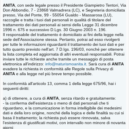
ANITA
, con sede legale presso il Presidente Giampietro Tentori, Via
Don Abbondio, 7 - 23868 Valmadrera (LC), e Segreteria domiciliata
presso, Via del Ponte, 99 - 55054 Gualdo - Massarosa (LU),
raccoglie e tratta i tuoi dati personali in qualità di titolare del
trattamento dei dati personali ai sensi della Legge 31 dicembre
1996 n. 675 e successivo D.Lgs. 30 Giugno 2003 n. 196.
Il responsabile del trattamento è domiciliato ai fini della legge nella
sede dell'Associazione stessa. Pertanto, potrai ad esso rivolgerti
per tutte le informazioni riguardanti il trattamento dei tuoi dati e per
tutto quanto previsto nell'art. 7 D.Igs. 196/03, nonché per ottenere
la lista completa ed aggiornata di altri eventuali responsabili. Potrai
inviare tutte le richieste anche tramite un messaggio di posta
elettronica all'indirizzo:
info@naturismoanita.it
. Sarà cura di
ANITA
evadere la richiesta in conformità alle Regole sulla Privacy di
ANITA
e alla legge nel più breve tempo possibile.
In conformità all'articolo 13, comma 1 della legge 675/96, hai i
seguenti diritti:
a) di ottenere, a cura di
ANITA
, senza ritardo e gratuitamente:
- la conferma dell'esistenza o meno di dati personali che ti
riguardano, e la comunicazione in forma intelligibile dei medesimi
dati e della loro origine, nonché della logica e delle finalità su cui si
basa il trattamento; la richiesta può essere rinnovata, salva
l'esistenza di giustificati motivi, con intervallo non minore di novanta
giorni;