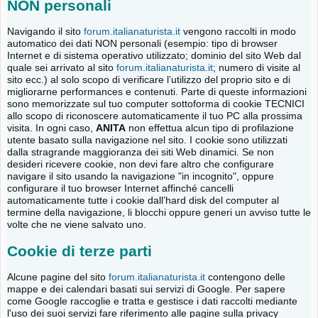
NON personali
Navigando il sito
forum.italianaturista.it
vengono raccolti in modo
automatico dei dati NON personali (esempio: tipo di browser
Internet e di sistema operativo utilizzato; dominio del sito Web dal
quale sei arrivato al sito
forum.italianaturista.it
; numero di visite al
sito ecc.) al solo scopo di verificare l’utilizzo del proprio sito e di
migliorarne performances e contenuti. Parte di queste informazioni
sono memorizzate sul tuo computer sottoforma di cookie TECNICI
allo scopo di riconoscere automaticamente il tuo PC alla prossima
visita. In ogni caso,
ANITA
non effettua alcun tipo di profilazione
utente basato sulla navigazione nel sito. I cookie sono utilizzati
dalla stragrande maggioranza dei siti Web dinamici. Se non
desideri ricevere cookie, non devi fare altro che configurare
navigare il sito usando la navigazione "in incognito", oppure
configurare il tuo browser Internet affinché cancelli
automaticamente tutte i cookie dall’hard disk del computer al
termine della navigazione, li blocchi oppure generi un avviso tutte le
volte che ne viene salvato uno.
Cookie di terze parti
Alcune pagine del sito
forum.italianaturista.it
contengono delle
mappe e dei calendari basati sui servizi di Google. Per sapere
come Google raccoglie e tratta e gestisce i dati raccolti mediante
l'uso dei suoi servizi fare riferimento alle pagine sulla privacy