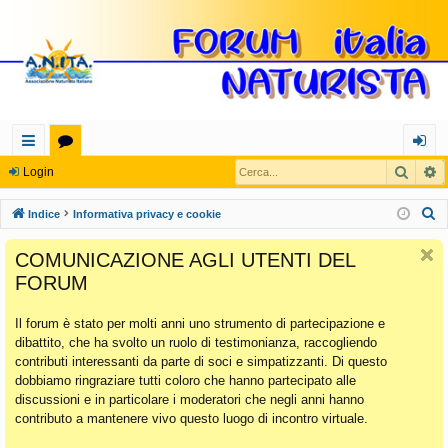
Cerca
R
oll
or
og
Login
eg
u
in
C
Indice
Informativa privacy e cookie
a
m
e
COMUNICAZIONE AGLI UTENTI DEL
r
m
FORUM
c
en
a
Il forum è stato per molti anni uno strumento di partecipazione e
ti
dibattito, che ha svolto un ruolo di testimonianza, raccogliendo
Ra
contributi interessanti da parte di soci e simpatizzanti. Di questo
dobbiamo ringraziare tutti coloro che hanno partecipato alle
pi
discussioni e in particolare i moderatori che negli anni hanno
di
contributo a mantenere vivo questo luogo di incontro virtuale.