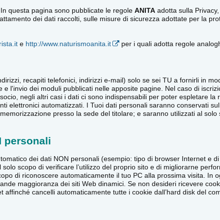
 In questa pagina sono pubblicate le regole
ANITA
adotta sulla Privacy,
di trattamento dei dati raccolti, sulle misure di sicurezza adottate per la
ista.it
e
http://www.naturismoanita.it
per i quali adotta regole analogh
dirizzi, recapiti telefonici, indirizzi e-mail) solo se sei TU a fornirli in
e e l'invio dei moduli pubblicati nelle apposite pagine. Nel caso di iscri
socio, negli altri casi i dati ci sono indispensabili per poter espletare la r
nti elettronici automatizzati. I Tuoi dati personali saranno conservati su
emorizzazione presso la sede del titolare; e saranno utilizzati al solo sc
N personali
omatico dei dati NON personali (esempio: tipo di browser Internet e di 
 al solo scopo di verificare l’utilizzo del proprio sito e di migliorarne p
po di riconoscere automaticamente il tuo PC alla prossima visita. In 
agrande maggioranza dei siti Web dinamici. Se non desideri ricevere cooki
et affinché cancelli automaticamente tutte i cookie dall’hard disk del co