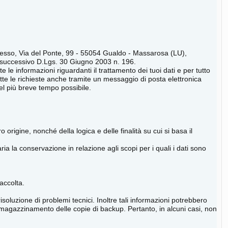
presso, Via del Ponte, 99 - 55054 Gualdo - Massarosa (LU),
5 e successivo D.Lgs. 30 Giugno 2003 n. 196.
e le informazioni riguardanti il trattamento dei tuoi dati e per tutto
tutte le richieste anche tramite un messaggio di posta elettronica
el più breve tempo possibile.
 origine, nonché della logica e delle finalità su cui si basa il
ria la conservazione in relazione agli scopi per i quali i dati sono
raccolta.
risoluzione di problemi tecnici. Inoltre tali informazioni potrebbero
mmagazzinamento delle copie di backup. Pertanto, in alcuni casi, non