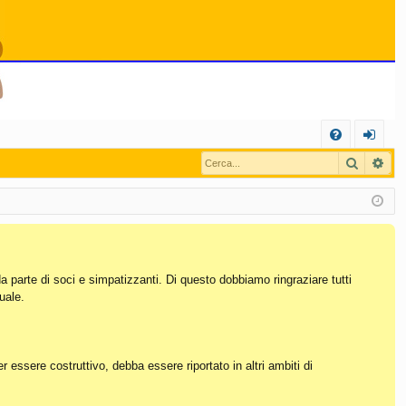
C
Cerca
Ric
FA
og
Q
in
da parte di soci e simpatizzanti. Di questo dobbiamo ringraziare tutti
uale.
essere costruttivo, debba essere riportato in altri ambiti di