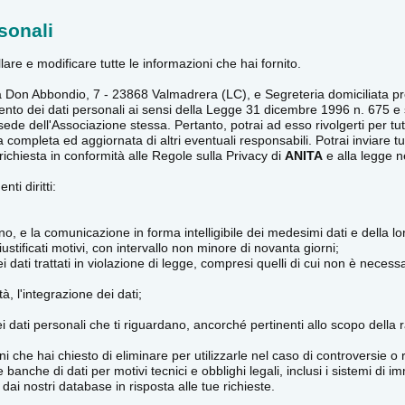
sonali
lare e modificare tutte le informazioni che hai fornito.
Via Don Abbondio, 7 - 23868 Valmadrera (LC), e Segreteria domiciliata 
rattamento dei dati personali ai sensi della Legge 31 dicembre 1996 n. 67
 sede dell'Associazione stessa. Pertanto, potrai ad esso rivolgerti per tutt
a completa ed aggiornata di altri eventuali responsabili. Potrai inviare 
ichiesta in conformità alle Regole sulla Privacy di
ANITA
e alla legge n
ti diritti:
, e la comunicazione in forma intelligibile dei medesimi dati e della loro
ustificati motivi, con intervallo non minore di novanta giorni;
 dati trattati in violazione di legge, compresi quelli di cui non è necessa
à, l'integrazione dei dati;
 dei dati personali che ti riguardano, ancorché pertinenti allo scopo della 
ni che hai chiesto di eliminare per utilizzarle nel caso di controversie o 
che di dati per motivi tecnici e obblighi legali, inclusi i sistemi di i
dai nostri database in risposta alle tue richieste.