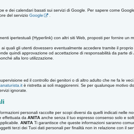
e dei calendari basati sui servizi di Google. Per sapere come Google rac
tore del servizio
Google
.
ti ipertestuali (Hyperlink) con altri siti Web, proposti per fornire un mig
i quali gli utenti dovessero eventualmente accedere tramite il proprio 
ntende quindi approvazione od accettazione di responsabilità da parte di
nonché alla loro utilizzazione.
 supervisione ed il controllo dei genitori o di altro adulto che ne fa le v
ianaturista.it
è ristretta ai soli maggiorenni. Se per qualunque motivo d
rvizi ignorate.
li
formazioni personali raccolte per scopi diversi da quelli indicati nelle n
e effettuata da
ANITA
anche senza il tuo espresso consenso solo e solt
pplicabile.
ANITA
Ti garantisce che queste informazioni saranno comunic
tti terzi dei Tuoi dati personali per finalità non in relazione con il ser