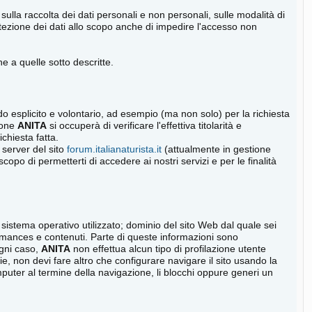
 sulla raccolta dei dati personali e non personali, sulle modalità di
 protezione dei dati allo scopo anche di impedire l'accesso non
e a quelle sotto descritte.
 modo esplicito e volontario, ad esempio (ma non solo) per la richiesta
zione
ANITA
si occuperà di verificare l'effettiva titolarità e
ichiesta fatta.
l server del sito
forum.italianaturista.it
(attualmente in gestione
opo di permetterti di accedere ai nostri servizi e per le finalità
sistema operativo utilizzato; dominio del sito Web dal quale sei
erformances e contenuti. Parte di queste informazioni sono
ogni caso,
ANITA
non effettua alcun tipo di profilazione utente
e, non devi fare altro che configurare navigare il sito usando la
mputer al termine della navigazione, li blocchi oppure generi un