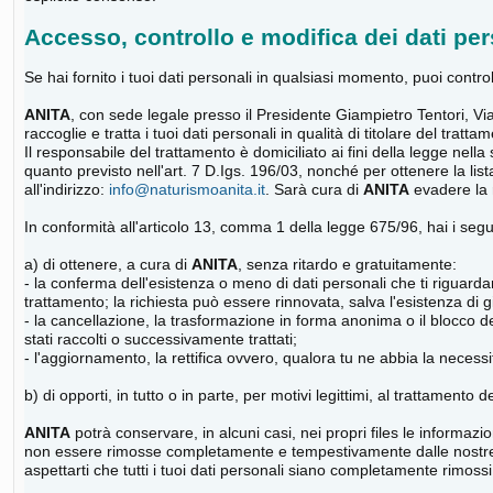
Accesso, controllo e modifica dei dati per
Se hai fornito i tuoi dati personali in qualsiasi momento, puoi control
ANITA
, con sede legale presso il Presidente Giampietro Tentori, 
raccoglie e tratta i tuoi dati personali in qualità di titolare del t
Il responsabile del trattamento è domiciliato ai fini della legge nella
quanto previsto nell'art. 7 D.Igs. 196/03, nonché per ottenere la list
all'indirizzo:
info@naturismoanita.it
. Sarà cura di
ANITA
evadere la r
In conformità all'articolo 13, comma 1 della legge 675/96, hai i seguen
a) di ottenere, a cura di
ANITA
, senza ritardo e gratuitamente:
- la conferma dell'esistenza o meno di dati personali che ti riguardano
trattamento; la richiesta può essere rinnovata, salva l'esistenza di gi
- la cancellazione, la trasformazione in forma anonima o il blocco dei
stati raccolti o successivamente trattati;
- l'aggiornamento, la rettifica ovvero, qualora tu ne abbia la necessit
b) di opporti, in tutto o in parte, per motivi legittimi, al trattamento
ANITA
potrà conservare, in alcuni casi, nei propri files le informazio
non essere rimosse completamente e tempestivamente dalle nostre ban
aspettarti che tutti i tuoi dati personali siano completamente rimossi 