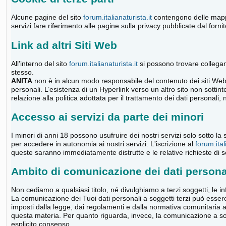
Alcune pagine del sito
forum.italianaturista.it
contengono delle mappe 
servizi fare riferimento alle pagine sulla privacy pubblicate dal forni
Link ad altri Siti Web
All'interno del sito
forum.italianaturista.it
si possono trovare collegamen
stesso.
ANITA
non è in alcun modo responsabile del contenuto dei siti Web a
personali. L’esistenza di un Hyperlink verso un altro sito non sotti
relazione alla politica adottata per il trattamento dei dati personali, 
Accesso ai servizi da parte dei minori
I minori di anni 18 possono usufruire dei nostri servizi solo sotto la
per accedere in autonomia ai nostri servizi. L'iscrizione al
forum.ital
queste saranno immediatamente distrutte e le relative richieste di se
Ambito di comunicazione dei dati persona
Non cediamo a qualsiasi titolo, né divulghiamo a terzi soggetti, le in
La comunicazione dei Tuoi dati personali a soggetti terzi può esser
imposti dalla legge, dai regolamenti e dalla normativa comunitaria a
questa materia. Per quanto riguarda, invece, la comunicazione a sogge
esplicito consenso.