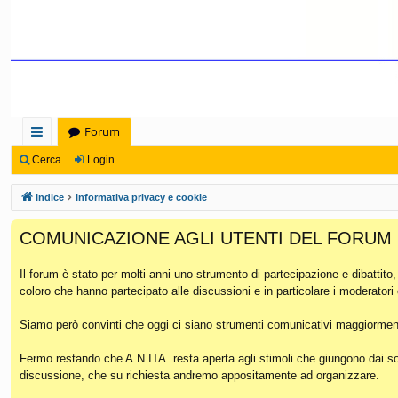
Forum
oll
Cerca
Login
eg
Indice
Informativa privacy e cookie
a
COMUNICAZIONE AGLI UTENTI DEL FORUM
m
en
Il forum è stato per molti anni uno strumento di partecipazione e dibattito
coloro che hanno partecipato alle discussioni e in particolare i moderatori
ti
Ra
Siamo però convinti che oggi ci siano strumenti comunicativi maggiorment
pi
Fermo restando che A.N.ITA. resta aperta agli stimoli che giungono dai soc
discussione, che su richiesta andremo appositamente ad organizzare.
di