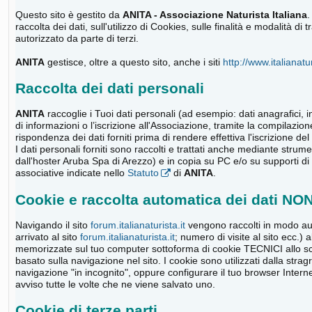
Questo sito è gestito da
ANITA - Associazione Naturista Italiana
.
raccolta dei dati, sull'utilizzo di Cookies, sulle finalità e modalità 
autorizzato da parte di terzi.
ANITA
gestisce, oltre a questo sito, anche i siti
http://www.italianatur
Raccolta dei dati personali
ANITA
raccoglie i Tuoi dati personali (ad esempio: dati anagrafici, in
di informazioni o l’iscrizione all'Associazione, tramite la compilazion
rispondenza dei dati forniti prima di rendere effettiva l'iscrizione del 
I dati personali forniti sono raccolti e trattati anche mediante strume
dall'hoster Aruba Spa di Arezzo) e in copia su PC e/o su supporti di m
associative indicate nello
Statuto
di
ANITA
.
Cookie e raccolta automatica dei dati NO
Navigando il sito
forum.italianaturista.it
vengono raccolti in modo aut
arrivato al sito
forum.italianaturista.it
; numero di visite al sito ecc.)
memorizzate sul tuo computer sottoforma di cookie TECNICI allo sco
basato sulla navigazione nel sito. I cookie sono utilizzati dalla str
navigazione "in incognito", oppure configurare il tuo browser Intern
avviso tutte le volte che ne viene salvato uno.
Cookie di terze parti