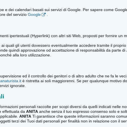
e dei calendari basati sui servizi di Google. Per sapere come Google rac
tore del servizio
Google
.
ti ipertestuali (Hyperlink) con altri siti Web, proposti per fornire un mig
i quali gli utenti dovessero eventualmente accedere tramite il proprio 
ntende quindi approvazione od accettazione di responsabilità da parte di
nonché alla loro utilizzazione.
 supervisione ed il controllo dei genitori o di altro adulto che ne fa le v
ianaturista.it
è ristretta ai soli maggiorenni. Se per qualunque motivo d
rvizi ignorate.
li
formazioni personali raccolte per scopi diversi da quelli indicati nelle n
e effettuata da
ANITA
anche senza il tuo espresso consenso solo e solt
pplicabile.
ANITA
Ti garantisce che queste informazioni saranno comunic
tti terzi dei Tuoi dati personali per finalità non in relazione con il ser