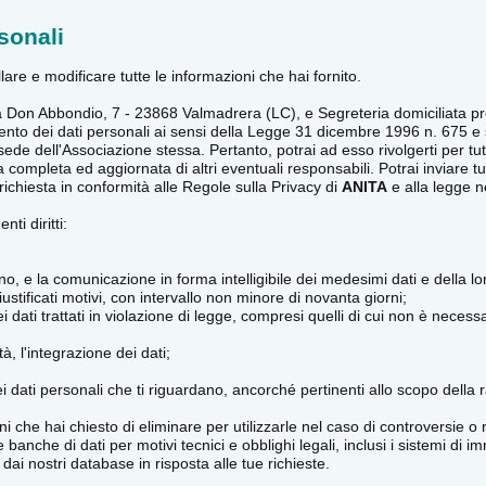
sonali
lare e modificare tutte le informazioni che hai fornito.
Via Don Abbondio, 7 - 23868 Valmadrera (LC), e Segreteria domiciliata 
rattamento dei dati personali ai sensi della Legge 31 dicembre 1996 n. 67
 sede dell'Associazione stessa. Pertanto, potrai ad esso rivolgerti per tutt
a completa ed aggiornata di altri eventuali responsabili. Potrai inviare 
ichiesta in conformità alle Regole sulla Privacy di
ANITA
e alla legge n
ti diritti:
, e la comunicazione in forma intelligibile dei medesimi dati e della loro
ustificati motivi, con intervallo non minore di novanta giorni;
 dati trattati in violazione di legge, compresi quelli di cui non è necessa
à, l'integrazione dei dati;
 dei dati personali che ti riguardano, ancorché pertinenti allo scopo della 
ni che hai chiesto di eliminare per utilizzarle nel caso di controversie o 
che di dati per motivi tecnici e obblighi legali, inclusi i sistemi di i
dai nostri database in risposta alle tue richieste.