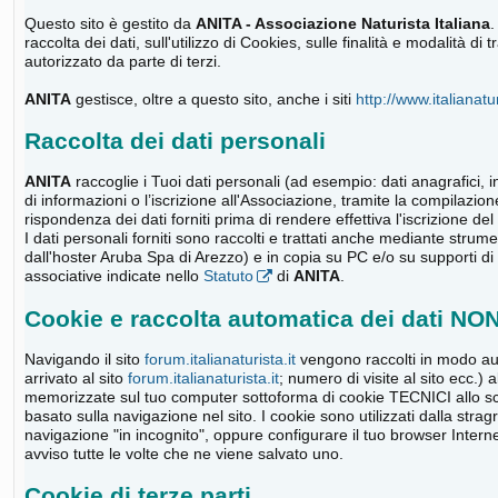
Questo sito è gestito da
ANITA - Associazione Naturista Italiana
.
raccolta dei dati, sull'utilizzo di Cookies, sulle finalità e modalità 
autorizzato da parte di terzi.
ANITA
gestisce, oltre a questo sito, anche i siti
http://www.italianatur
Raccolta dei dati personali
ANITA
raccoglie i Tuoi dati personali (ad esempio: dati anagrafici, in
di informazioni o l’iscrizione all'Associazione, tramite la compilazion
rispondenza dei dati forniti prima di rendere effettiva l'iscrizione del 
I dati personali forniti sono raccolti e trattati anche mediante strume
dall'hoster Aruba Spa di Arezzo) e in copia su PC e/o su supporti di m
associative indicate nello
Statuto
di
ANITA
.
Cookie e raccolta automatica dei dati NO
Navigando il sito
forum.italianaturista.it
vengono raccolti in modo aut
arrivato al sito
forum.italianaturista.it
; numero di visite al sito ecc.)
memorizzate sul tuo computer sottoforma di cookie TECNICI allo sco
basato sulla navigazione nel sito. I cookie sono utilizzati dalla str
navigazione "in incognito", oppure configurare il tuo browser Intern
avviso tutte le volte che ne viene salvato uno.
Cookie di terze parti