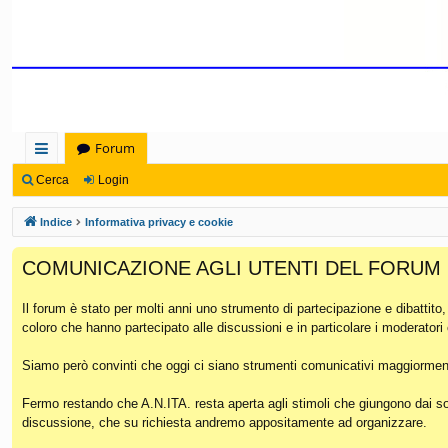
Forum
oll
Cerca
Login
eg
Indice
Informativa privacy e cookie
a
COMUNICAZIONE AGLI UTENTI DEL FORUM
m
en
Il forum è stato per molti anni uno strumento di partecipazione e dibattito
coloro che hanno partecipato alle discussioni e in particolare i moderatori
ti
Ra
Siamo però convinti che oggi ci siano strumenti comunicativi maggiorment
pi
Fermo restando che A.N.ITA. resta aperta agli stimoli che giungono dai soc
discussione, che su richiesta andremo appositamente ad organizzare.
di