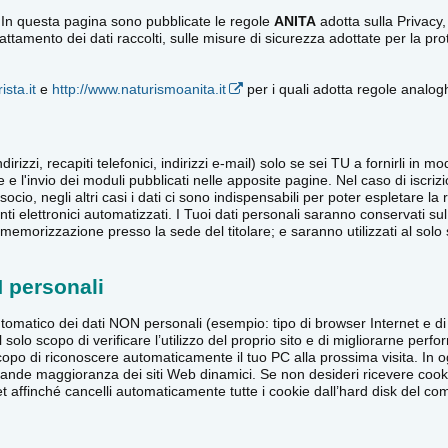
 In questa pagina sono pubblicate le regole
ANITA
adotta sulla Privacy,
di trattamento dei dati raccolti, sulle misure di sicurezza adottate per la
ista.it
e
http://www.naturismoanita.it
per i quali adotta regole analogh
dirizzi, recapiti telefonici, indirizzi e-mail) solo se sei TU a fornirli in
e e l'invio dei moduli pubblicati nelle apposite pagine. Nel caso di iscri
socio, negli altri casi i dati ci sono indispensabili per poter espletare la r
nti elettronici automatizzati. I Tuoi dati personali saranno conservati su
emorizzazione presso la sede del titolare; e saranno utilizzati al solo sc
N personali
omatico dei dati NON personali (esempio: tipo di browser Internet e di 
 al solo scopo di verificare l’utilizzo del proprio sito e di migliorarne p
po di riconoscere automaticamente il tuo PC alla prossima visita. In 
agrande maggioranza dei siti Web dinamici. Se non desideri ricevere cooki
et affinché cancelli automaticamente tutte i cookie dall’hard disk del co