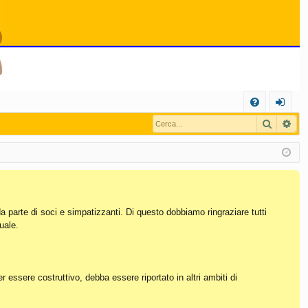
C
Cerca
Ric
FA
og
Q
in
da parte di soci e simpatizzanti. Di questo dobbiamo ringraziare tutti
uale.
essere costruttivo, debba essere riportato in altri ambiti di