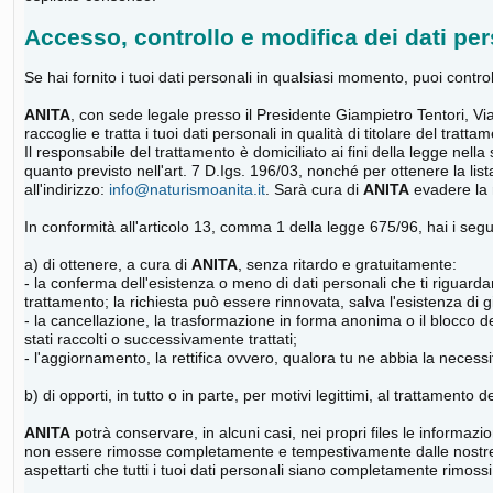
Accesso, controllo e modifica dei dati per
Se hai fornito i tuoi dati personali in qualsiasi momento, puoi control
ANITA
, con sede legale presso il Presidente Giampietro Tentori, 
raccoglie e tratta i tuoi dati personali in qualità di titolare del t
Il responsabile del trattamento è domiciliato ai fini della legge nella
quanto previsto nell'art. 7 D.Igs. 196/03, nonché per ottenere la list
all'indirizzo:
info@naturismoanita.it
. Sarà cura di
ANITA
evadere la r
In conformità all'articolo 13, comma 1 della legge 675/96, hai i seguen
a) di ottenere, a cura di
ANITA
, senza ritardo e gratuitamente:
- la conferma dell'esistenza o meno di dati personali che ti riguardano
trattamento; la richiesta può essere rinnovata, salva l'esistenza di gi
- la cancellazione, la trasformazione in forma anonima o il blocco dei
stati raccolti o successivamente trattati;
- l'aggiornamento, la rettifica ovvero, qualora tu ne abbia la necessit
b) di opporti, in tutto o in parte, per motivi legittimi, al trattamento
ANITA
potrà conservare, in alcuni casi, nei propri files le informazio
non essere rimosse completamente e tempestivamente dalle nostre ban
aspettarti che tutti i tuoi dati personali siano completamente rimossi 