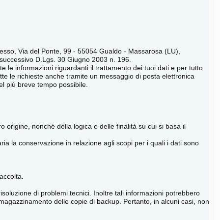
presso, Via del Ponte, 99 - 55054 Gualdo - Massarosa (LU),
5 e successivo D.Lgs. 30 Giugno 2003 n. 196.
e le informazioni riguardanti il trattamento dei tuoi dati e per tutto
tutte le richieste anche tramite un messaggio di posta elettronica
el più breve tempo possibile.
 origine, nonché della logica e delle finalità su cui si basa il
ria la conservazione in relazione agli scopi per i quali i dati sono
raccolta.
risoluzione di problemi tecnici. Inoltre tali informazioni potrebbero
mmagazzinamento delle copie di backup. Pertanto, in alcuni casi, non