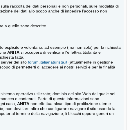
 sulla raccolta dei dati personali e non personali, sulle modalità di
 protezione dei dati allo scopo anche di impedire l'accesso non
e a quelle sotto descritte.
 modo esplicito e volontario, ad esempio (ma non solo) per la richiesta
zione
ANITA
si occuperà di verificare l'effettiva titolarità e
ichiesta fatta.
l server del sito
forum.italianaturista.it
(attualmente in gestione
opo di permetterti di accedere ai nostri servizi e per le finalità
sistema operativo utilizzato; dominio del sito Web dal quale sei
erformances e contenuti. Parte di queste informazioni sono
ogni caso,
ANITA
non effettua alcun tipo di profilazione utente
e, non devi fare altro che configurare navigare il sito usando la
mputer al termine della navigazione, li blocchi oppure generi un