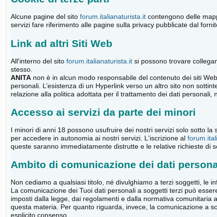
Alcune pagine del sito
forum.italianaturista.it
contengono delle mappe 
servizi fare riferimento alle pagine sulla privacy pubblicate dal forni
Link ad altri Siti Web
All'interno del sito
forum.italianaturista.it
si possono trovare collegamen
stesso.
ANITA
non è in alcun modo responsabile del contenuto dei siti Web a
personali. L’esistenza di un Hyperlink verso un altro sito non sotti
relazione alla politica adottata per il trattamento dei dati personali, 
Accesso ai servizi da parte dei minori
I minori di anni 18 possono usufruire dei nostri servizi solo sotto la
per accedere in autonomia ai nostri servizi. L'iscrizione al
forum.ital
queste saranno immediatamente distrutte e le relative richieste di se
Ambito di comunicazione dei dati persona
Non cediamo a qualsiasi titolo, né divulghiamo a terzi soggetti, le in
La comunicazione dei Tuoi dati personali a soggetti terzi può esser
imposti dalla legge, dai regolamenti e dalla normativa comunitaria a
questa materia. Per quanto riguarda, invece, la comunicazione a sogge
esplicito consenso.