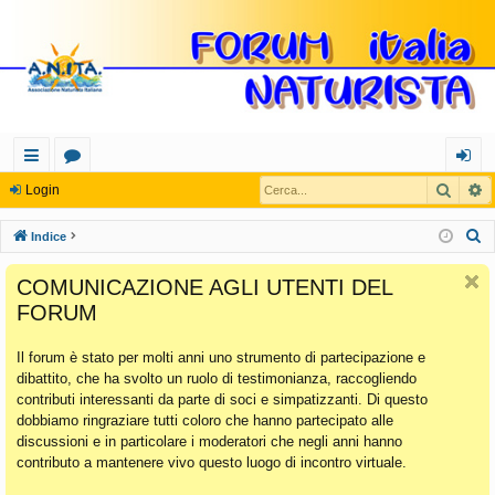
Cerca
R
oll
or
og
Login
eg
u
in
C
Indice
a
m
e
COMUNICAZIONE AGLI UTENTI DEL
r
m
FORUM
c
en
a
Il forum è stato per molti anni uno strumento di partecipazione e
ti
dibattito, che ha svolto un ruolo di testimonianza, raccogliendo
Ra
contributi interessanti da parte di soci e simpatizzanti. Di questo
dobbiamo ringraziare tutti coloro che hanno partecipato alle
pi
discussioni e in particolare i moderatori che negli anni hanno
di
contributo a mantenere vivo questo luogo di incontro virtuale.