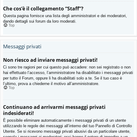
Che cos’è il collegamento “Staff”?
Questa pagina fornisce una lista degli amministratori e dei moderatori,
dando dettagli sui forum da loro moderati.
Top
Messaggi privati
Non riesco ad inviare messaggi privati!
Ci sono tre ragioni per cui questo può accadere: non sei registrato o non
hai effettuato l’accesso, l’amministratore ha disabilitato i messaggi privati
per tutto il Forum, oppure li ha disabilitati solo a te. Se il tuo caso è
l’ultimo, prova a chiederne il motivo all’amministratore.
Top
Continuano ad arrivarmi messaggi privati
indesiderati!
È possibile eliminare automaticamente i messaggi privati ​​di un utente
utilizzando le regole dei messaggi all’interno del tuo Pannello di Controllo
Utente. Se si ricevono messaggi privati ​​abusivi da un particolare utente,
segnala i messaggi ai moderatori; essi hanno il potere di impedire a un