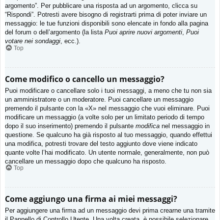
argomento”. Per pubblicare una risposta ad un argomento, clicca su
“Rispondi”. Potresti avere bisogno di registrarti prima di poter inviare un
messaggio: le tue funzioni disponibili sono elencate in fondo alla pagina
del forum o dell’argomento (la lista
Puoi aprire nuovi argomenti
,
Puoi
votare nei sondaggi
, ecc.).
Top
Come modifico o cancello un messaggio?
Puoi modificare o cancellare solo i tuoi messaggi, a meno che tu non sia
un amministratore o un moderatore. Puoi cancellare un messaggio
premendo il pulsante con la «X» nel messaggio che vuoi eliminare. Puoi
modificare un messaggio (a volte solo per un limitato periodo di tempo
dopo il suo inserimento) premendo il pulsante
modifica
nel messaggio in
questione. Se qualcuno ha già risposto al tuo messaggio, quando effettui
una modifica, potresti trovare del testo aggiunto dove viene indicato
quante volte l’hai modificato. Un utente normale, generalmente, non può
cancellare un messaggio dopo che qualcuno ha risposto.
Top
Come aggiungo una firma ai miei messaggi?
Per aggiungere una firma ad un messaggio devi prima crearne una tramite
il Pannello di Controllo Utente. Una volta creata, è possibile selezionare