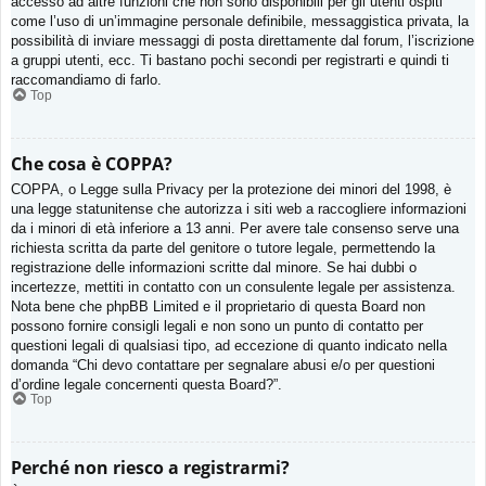
accesso ad altre funzioni che non sono disponibili per gli utenti ospiti
come l’uso di un’immagine personale definibile, messaggistica privata, la
possibilità di inviare messaggi di posta direttamente dal forum, l’iscrizione
a gruppi utenti, ecc. Ti bastano pochi secondi per registrarti e quindi ti
raccomandiamo di farlo.
Top
Che cosa è COPPA?
COPPA, o Legge sulla Privacy per la protezione dei minori del 1998, è
una legge statunitense che autorizza i siti web a raccogliere informazioni
da i minori di età inferiore a 13 anni. Per avere tale consenso serve una
richiesta scritta da parte del genitore o tutore legale, permettendo la
registrazione delle informazioni scritte dal minore. Se hai dubbi o
incertezze, mettiti in contatto con un consulente legale per assistenza.
Nota bene che phpBB Limited e il proprietario di questa Board non
possono fornire consigli legali e non sono un punto di contatto per
questioni legali di qualsiasi tipo, ad eccezione di quanto indicato nella
domanda “Chi devo contattare per segnalare abusi e/o per questioni
d’ordine legale concernenti questa Board?”.
Top
Perché non riesco a registrarmi?