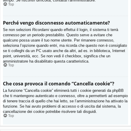
tempo. Se riscontri difficoltà, contatta l’amministratore.
Top
Perché vengo disconnesso automaticamente?
Se non selezioni
Ricordami
quando effettui il login, il sistema ti terrà
connesso per un periodo prestabilito. Questo serve a evitare che
qualcuno possa usare il tuo nome utente. Per rimanere connesso,
seleziona l’opzione quando entri, ma ricorda che questo non è consigliato
se ti colleghi da un PC usato anche da altri, ad es. in biblioteca, Internet
point, università, ecc. Se non vedi il checkbox, significa che un
amministratore ha disabilitato questa caratteristica.
Top
Che cosa provoca il comando “Cancella cookie”?
La funzione “Cancella cookie” eliminerà tutti i cookie generati da phpBB
che ti mantengono autenticato e connesso, oltre a permetterti ad esempio
di tenere traccia di quello che hai letto, se l’amministrazione ha attivato la
funzione. Se hai avuto problemi di accesso o di uscita dal sistema, la
cancellazione dei cookie potrebbe risolvere tali disguidi.
Top