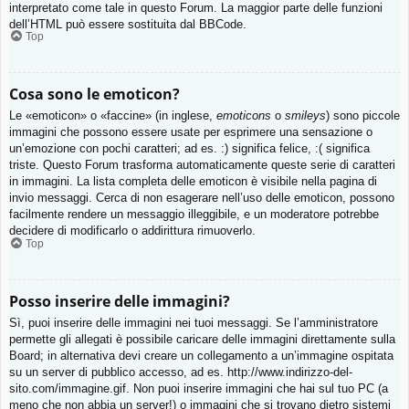
interpretato come tale in questo Forum. La maggior parte delle funzioni
dell’HTML può essere sostituita dal BBCode.
Top
Cosa sono le emoticon?
Le «emoticon» o «faccine» (in inglese,
emoticons
o
smileys
) sono piccole
immagini che possono essere usate per esprimere una sensazione o
un’emozione con pochi caratteri; ad es. :) significa felice, :( significa
triste. Questo Forum trasforma automaticamente queste serie di caratteri
in immagini. La lista completa delle emoticon è visibile nella pagina di
invio messaggi. Cerca di non esagerare nell’uso delle emoticon, possono
facilmente rendere un messaggio illeggibile, e un moderatore potrebbe
decidere di modificarlo o addirittura rimuoverlo.
Top
Posso inserire delle immagini?
Sì, puoi inserire delle immagini nei tuoi messaggi. Se l’amministratore
permette gli allegati è possibile caricare delle immagini direttamente sulla
Board; in alternativa devi creare un collegamento a un’immagine ospitata
su un server di pubblico accesso, ad es. http://www.indirizzo-del-
sito.com/immagine.gif. Non puoi inserire immagini che hai sul tuo PC (a
meno che non abbia un server!) o immagini che si trovano dietro sistemi