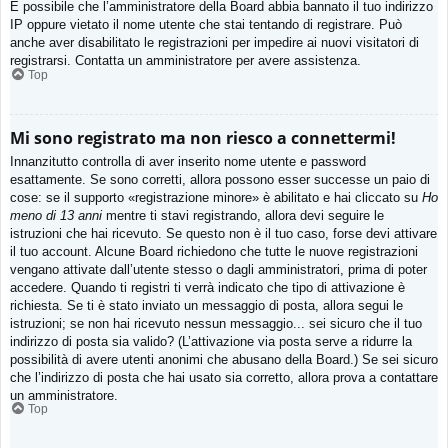
È possibile che l’amministratore della Board abbia bannato il tuo indirizzo
IP oppure vietato il nome utente che stai tentando di registrare. Può
anche aver disabilitato le registrazioni per impedire ai nuovi visitatori di
registrarsi. Contatta un amministratore per avere assistenza.
Top
Mi sono registrato ma non riesco a connettermi!
Innanzitutto controlla di aver inserito nome utente e password
esattamente. Se sono corretti, allora possono esser successe un paio di
cose: se il supporto «registrazione minore» è abilitato e hai cliccato su
Ho
meno di 13 anni
mentre ti stavi registrando, allora devi seguire le
istruzioni che hai ricevuto. Se questo non è il tuo caso, forse devi attivare
il tuo account. Alcune Board richiedono che tutte le nuove registrazioni
vengano attivate dall’utente stesso o dagli amministratori, prima di poter
accedere. Quando ti registri ti verrà indicato che tipo di attivazione è
richiesta. Se ti è stato inviato un messaggio di posta, allora segui le
istruzioni; se non hai ricevuto nessun messaggio... sei sicuro che il tuo
indirizzo di posta sia valido? (L’attivazione via posta serve a ridurre la
possibilità di avere utenti anonimi che abusano della Board.) Se sei sicuro
che l’indirizzo di posta che hai usato sia corretto, allora prova a contattare
un amministratore.
Top