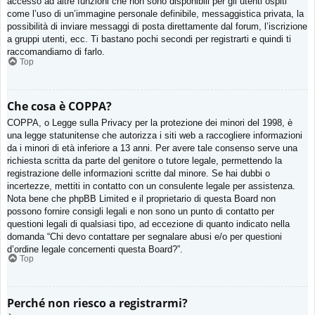
accesso ad altre funzioni che non sono disponibili per gli utenti ospiti
come l’uso di un’immagine personale definibile, messaggistica privata, la
possibilità di inviare messaggi di posta direttamente dal forum, l’iscrizione
a gruppi utenti, ecc. Ti bastano pochi secondi per registrarti e quindi ti
raccomandiamo di farlo.
Top
Che cosa è COPPA?
COPPA, o Legge sulla Privacy per la protezione dei minori del 1998, è
una legge statunitense che autorizza i siti web a raccogliere informazioni
da i minori di età inferiore a 13 anni. Per avere tale consenso serve una
richiesta scritta da parte del genitore o tutore legale, permettendo la
registrazione delle informazioni scritte dal minore. Se hai dubbi o
incertezze, mettiti in contatto con un consulente legale per assistenza.
Nota bene che phpBB Limited e il proprietario di questa Board non
possono fornire consigli legali e non sono un punto di contatto per
questioni legali di qualsiasi tipo, ad eccezione di quanto indicato nella
domanda “Chi devo contattare per segnalare abusi e/o per questioni
d’ordine legale concernenti questa Board?”.
Top
Perché non riesco a registrarmi?