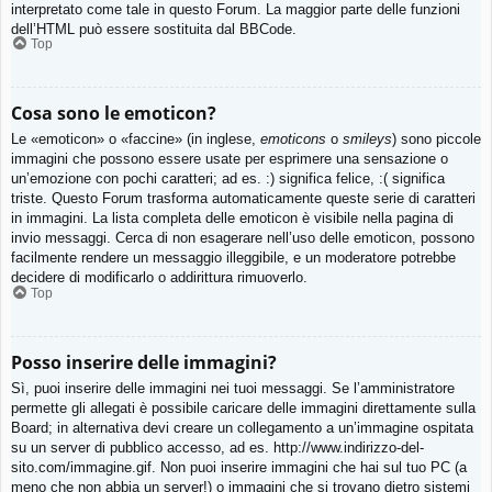
interpretato come tale in questo Forum. La maggior parte delle funzioni
dell’HTML può essere sostituita dal BBCode.
Top
Cosa sono le emoticon?
Le «emoticon» o «faccine» (in inglese,
emoticons
o
smileys
) sono piccole
immagini che possono essere usate per esprimere una sensazione o
un’emozione con pochi caratteri; ad es. :) significa felice, :( significa
triste. Questo Forum trasforma automaticamente queste serie di caratteri
in immagini. La lista completa delle emoticon è visibile nella pagina di
invio messaggi. Cerca di non esagerare nell’uso delle emoticon, possono
facilmente rendere un messaggio illeggibile, e un moderatore potrebbe
decidere di modificarlo o addirittura rimuoverlo.
Top
Posso inserire delle immagini?
Sì, puoi inserire delle immagini nei tuoi messaggi. Se l’amministratore
permette gli allegati è possibile caricare delle immagini direttamente sulla
Board; in alternativa devi creare un collegamento a un’immagine ospitata
su un server di pubblico accesso, ad es. http://www.indirizzo-del-
sito.com/immagine.gif. Non puoi inserire immagini che hai sul tuo PC (a
meno che non abbia un server!) o immagini che si trovano dietro sistemi