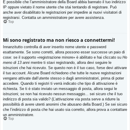
È possibile che l’amministratore della Board abbia bannato il tuo indirizzo
IP oppure vietato il nome utente che stai tentando di registrare. Può
anche aver disabilitato le registrazioni per impedire ai nuovi visitatori di
registrarsi. Contatta un amministratore per avere assistenza.
Top
Mi sono registrato ma non riesco a connettermi!
Innanzitutto controlla di aver inserito nome utente e password
esattamente. Se sono corretti, allora possono esser successe un paio di
cose: se il supporto «registrazione minore» è abilitato e hai cliccato su
Ho
meno di 13 anni
mentre ti stavi registrando, allora devi seguire le
istruzioni che hai ricevuto. Se questo non è il tuo caso, forse devi attivare
il tuo account. Alcune Board richiedono che tutte le nuove registrazioni
vengano attivate dall’utente stesso o dagli amministratori, prima di poter
accedere. Quando ti registri ti verrà indicato che tipo di attivazione è
richiesta. Se ti è stato inviato un messaggio di posta, allora segui le
istruzioni; se non hai ricevuto nessun messaggio... sei sicuro che il tuo
indirizzo di posta sia valido? (L’attivazione via posta serve a ridurre la
possibilità di avere utenti anonimi che abusano della Board.) Se sei sicuro
che l’indirizzo di posta che hai usato sia corretto, allora prova a contattare
un amministratore.
Top