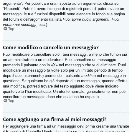
argomento”. Per pubblicare una risposta ad un argomento, clicca su
“Rispondi”. Potresti avere bisogno di registrarti prima di poter inviare un
messaggio: le tue funzioni disponibili sono elencate in fondo alla pagina
del forum o dell’argomento (la lista
Puoi aprire nuovi argomenti
,
Puoi
votare nei sondaggi
, ecc.).
Top
Come modifico o cancello un messaggio?
Puoi modificare o cancellare solo i tuoi messaggi, a meno che tu non sia
un amministratore o un moderatore. Puoi cancellare un messaggio
premendo il pulsante con la «X» nel messaggio che vuoi eliminare. Puoi
modificare un messaggio (a volte solo per un limitato periodo di tempo
dopo il suo inserimento) premendo il pulsante
modifica
nel messaggio in
questione. Se qualcuno ha già risposto al tuo messaggio, quando effettui
una modifica, potresti trovare del testo aggiunto dove viene indicato
quante volte l’hai modificato. Un utente normale, generalmente, non può
cancellare un messaggio dopo che qualcuno ha risposto.
Top
Come aggiungo una firma ai miei messaggi?
Per aggiungere una firma ad un messaggio devi prima crearne una tramite
il Pannello di Controllo Utente. Una volta creata, è possibile selezionare