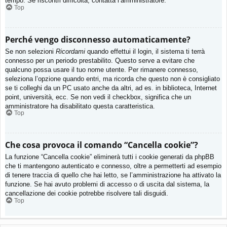
tempo. Se riscontri difficoltà, contatta l’amministratore.
Top
Perché vengo disconnesso automaticamente?
Se non selezioni
Ricordami
quando effettui il login, il sistema ti terrà
connesso per un periodo prestabilito. Questo serve a evitare che
qualcuno possa usare il tuo nome utente. Per rimanere connesso,
seleziona l’opzione quando entri, ma ricorda che questo non è consigliato
se ti colleghi da un PC usato anche da altri, ad es. in biblioteca, Internet
point, università, ecc. Se non vedi il checkbox, significa che un
amministratore ha disabilitato questa caratteristica.
Top
Che cosa provoca il comando “Cancella cookie”?
La funzione “Cancella cookie” eliminerà tutti i cookie generati da phpBB
che ti mantengono autenticato e connesso, oltre a permetterti ad esempio
di tenere traccia di quello che hai letto, se l’amministrazione ha attivato la
funzione. Se hai avuto problemi di accesso o di uscita dal sistema, la
cancellazione dei cookie potrebbe risolvere tali disguidi.
Top