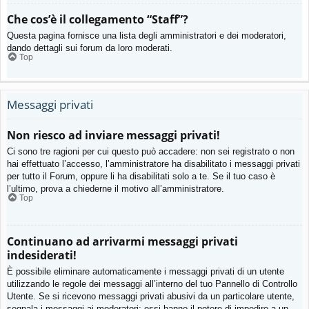
Che cos’è il collegamento “Staff”?
Questa pagina fornisce una lista degli amministratori e dei moderatori,
dando dettagli sui forum da loro moderati.
Top
Messaggi privati
Non riesco ad inviare messaggi privati!
Ci sono tre ragioni per cui questo può accadere: non sei registrato o non
hai effettuato l’accesso, l’amministratore ha disabilitato i messaggi privati
per tutto il Forum, oppure li ha disabilitati solo a te. Se il tuo caso è
l’ultimo, prova a chiederne il motivo all’amministratore.
Top
Continuano ad arrivarmi messaggi privati
indesiderati!
È possibile eliminare automaticamente i messaggi privati ​​di un utente
utilizzando le regole dei messaggi all’interno del tuo Pannello di Controllo
Utente. Se si ricevono messaggi privati ​​abusivi da un particolare utente,
segnala i messaggi ai moderatori; essi hanno il potere di impedire a un