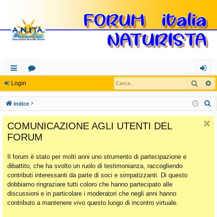
Cerca
R
oll
or
og
Login
eg
u
in
C
Indice
a
m
e
COMUNICAZIONE AGLI UTENTI DEL
r
m
FORUM
c
en
a
Il forum è stato per molti anni uno strumento di partecipazione e
ti
dibattito, che ha svolto un ruolo di testimonianza, raccogliendo
Ra
contributi interessanti da parte di soci e simpatizzanti. Di questo
dobbiamo ringraziare tutti coloro che hanno partecipato alle
pi
discussioni e in particolare i moderatori che negli anni hanno
di
contributo a mantenere vivo questo luogo di incontro virtuale.