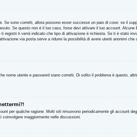
. Se sono corretti, allora possono esser successe un paio di cose: se il suppo
ricevuto. Se questo non è il tuo caso, forse devi attivare il tuo account. Alcun
 registri ti verrà indicato che tipo di attivazione è richiesta. Se ti è stato in
attivazione via posta serve a ridurre la possibilità di avere utenti anonimi che
he nome utente e password siano corretti. Di solito il problema è questo, altr
nettermi?!
count per qualche ragione. Molti siti rimuovono periodicamente gli account deg
rti coinvolgere maggiormente nelle discussioni.