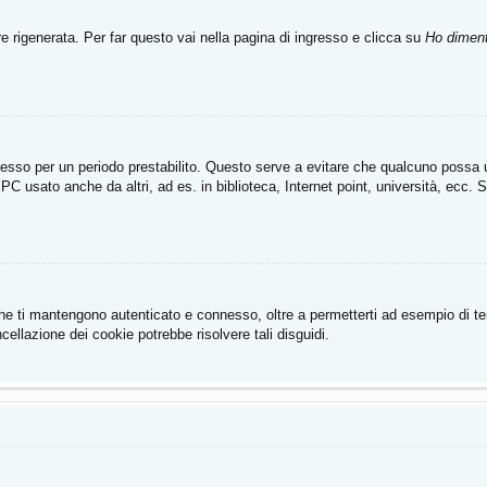
rigenerata. Per far questo vai nella pagina di ingresso e clicca su
Ho diment
connesso per un periodo prestabilito. Questo serve a evitare che qualcuno poss
PC usato anche da altri, ad es. in biblioteca, Internet point, università, ecc. 
he ti mantengono autenticato e connesso, oltre a permetterti ad esempio di tene
ellazione dei cookie potrebbe risolvere tali disguidi.