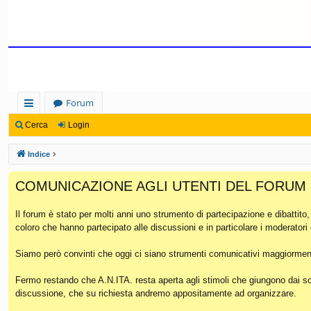
Forum
oll
Cerca
Login
eg
Indice
a
COMUNICAZIONE AGLI UTENTI DEL FORUM
m
en
Il forum è stato per molti anni uno strumento di partecipazione e dibattito
coloro che hanno partecipato alle discussioni e in particolare i moderatori
ti
Ra
Siamo però convinti che oggi ci siano strumenti comunicativi maggiorment
pi
Fermo restando che A.N.ITA. resta aperta agli stimoli che giungono dai soc
discussione, che su richiesta andremo appositamente ad organizzare.
di