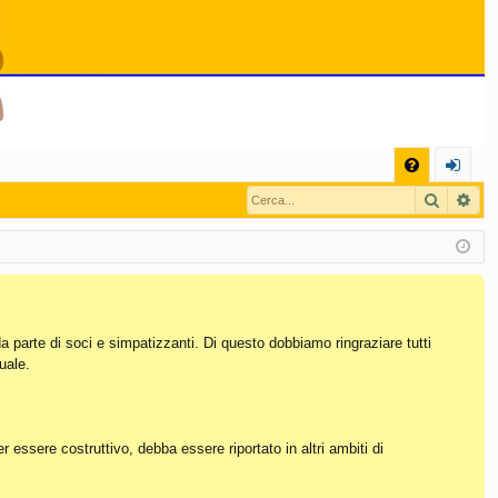
C
Cerca
Ric
FA
og
Q
in
da parte di soci e simpatizzanti. Di questo dobbiamo ringraziare tutti
uale.
essere costruttivo, debba essere riportato in altri ambiti di