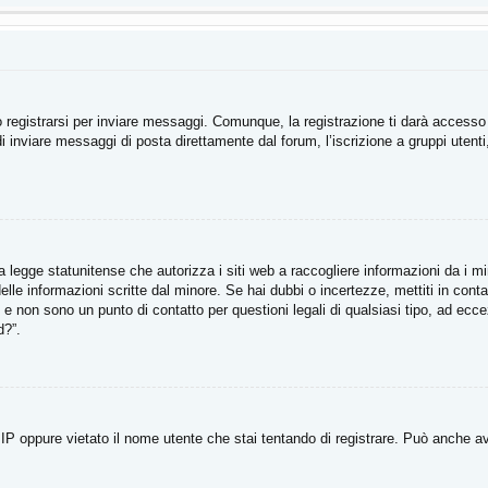
registrarsi per inviare messaggi. Comunque, la registrazione ti darà accesso ad
di inviare messaggi di posta direttamente dal forum, l’iscrizione a gruppi utent
legge statunitense che autorizza i siti web a raccogliere informazioni da i min
e delle informazioni scritte dal minore. Se hai dubbi o incertezze, mettiti in 
li e non sono un punto di contatto per questioni legali di qualsiasi tipo, ad e
d?”.
P oppure vietato il nome utente che stai tentando di registrare. Può anche aver d