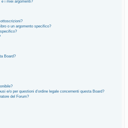
 e i miei argomenti?
sottoscrizioni?
ibro o un argomento specifico?
specifico?
?
sta Board?
onibile?
usi e/o per questioni d’ordine legale concernenti questa Board?
ratore del Forum?