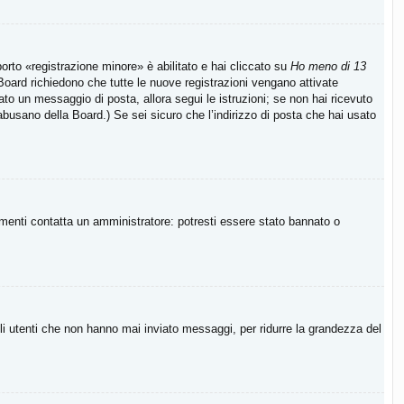
rto «registrazione minore» è abilitato e hai cliccato su
Ho meno di 13
e Board richiedono che tutte le nuove registrazioni vengano attivate
viato un messaggio di posta, allora segui le istruzioni; se non hai ricevuto
 abusano della Board.) Se sei sicuro che l’indirizzo di posta che hai usato
imenti contatta un amministratore: potresti essere stato bannato o
li utenti che non hanno mai inviato messaggi, per ridurre la grandezza del