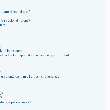
 parte di uno di essi?
o in colori differenti?
inito?
ti!
vati indesiderati!
indesiderata o spam da qualcuno in questa Board!
ti?
n utente dalla mia lista amici o ignorati?
rd?
i?
tato una pagina vuota?