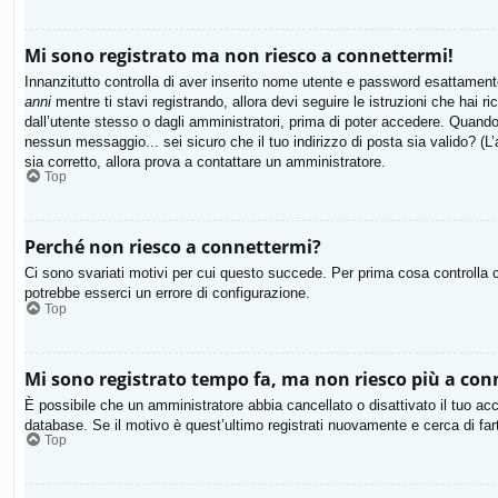
Mi sono registrato ma non riesco a connettermi!
Innanzitutto controlla di aver inserito nome utente e password esattamente
anni
mentre ti stavi registrando, allora devi seguire le istruzioni che hai 
dall’utente stesso o dagli amministratori, prima di poter accedere. Quando ti
nessun messaggio... sei sicuro che il tuo indirizzo di posta sia valido? (L’
sia corretto, allora prova a contattare un amministratore.
Top
Perché non riesco a connettermi?
Ci sono svariati motivi per cui questo succede. Per prima cosa controlla c
potrebbe esserci un errore di configurazione.
Top
Mi sono registrato tempo fa, ma non riesco più a con
È possibile che un amministratore abbia cancellato o disattivato il tuo ac
database. Se il motivo è quest’ultimo registrati nuovamente e cerca di fa
Top