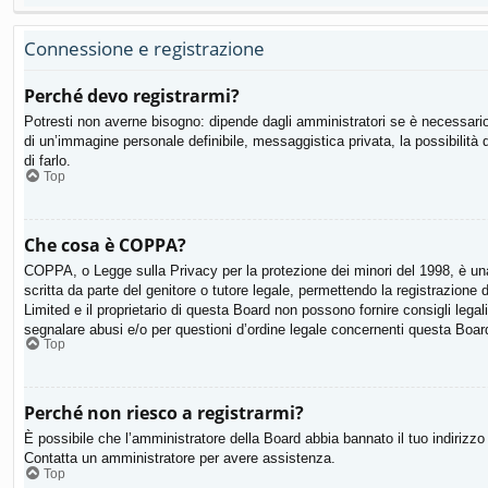
Connessione e registrazione
Perché devo registrarmi?
Potresti non averne bisogno: dipende dagli amministratori se è necessario 
di un’immagine personale definibile, messaggistica privata, la possibilità 
di farlo.
Top
Che cosa è COPPA?
COPPA, o Legge sulla Privacy per la protezione dei minori del 1998, è una 
scritta da parte del genitore o tutore legale, permettendo la registrazion
Limited e il proprietario di questa Board non possono fornire consigli lega
segnalare abusi e/o per questioni d’ordine legale concernenti questa Boar
Top
Perché non riesco a registrarmi?
È possibile che l’amministratore della Board abbia bannato il tuo indirizzo I
Contatta un amministratore per avere assistenza.
Top