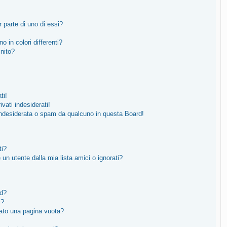
 parte di uno di essi?
o in colori differenti?
inito?
ti!
vati indesiderati!
indesiderata o spam da qualcuno in questa Board!
ti?
n utente dalla mia lista amici o ignorati?
rd?
i?
tato una pagina vuota?