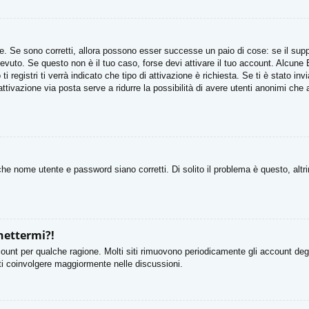
. Se sono corretti, allora possono esser successe un paio di cose: se il suppo
ricevuto. Se questo non è il tuo caso, forse devi attivare il tuo account. Alcun
 registri ti verrà indicato che tipo di attivazione è richiesta. Se ti è stato in
attivazione via posta serve a ridurre la possibilità di avere utenti anonimi che
he nome utente e password siano corretti. Di solito il problema è questo, altr
nettermi?!
count per qualche ragione. Molti siti rimuovono periodicamente gli account deg
rti coinvolgere maggiormente nelle discussioni.