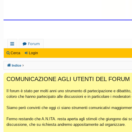
Forum
oll
Cerca
Login
eg
Indice
a
COMUNICAZIONE AGLI UTENTI DEL FORUM
m
en
Il forum è stato per molti anni uno strumento di partecipazione e dibattito
coloro che hanno partecipato alle discussioni e in particolare i moderatori
ti
Ra
Siamo però convinti che oggi ci siano strumenti comunicativi maggiorment
pi
Fermo restando che A.N.ITA. resta aperta agli stimoli che giungono dai soc
discussione, che su richiesta andremo appositamente ad organizzare.
di