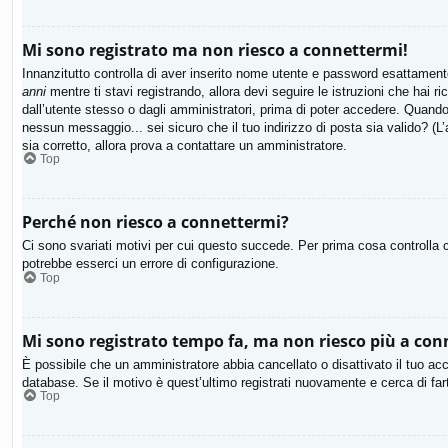
Mi sono registrato ma non riesco a connettermi!
Innanzitutto controlla di aver inserito nome utente e password esattamente
anni
mentre ti stavi registrando, allora devi seguire le istruzioni che hai 
dall’utente stesso o dagli amministratori, prima di poter accedere. Quando ti
nessun messaggio... sei sicuro che il tuo indirizzo di posta sia valido? (L’
sia corretto, allora prova a contattare un amministratore.
Top
Perché non riesco a connettermi?
Ci sono svariati motivi per cui questo succede. Per prima cosa controlla c
potrebbe esserci un errore di configurazione.
Top
Mi sono registrato tempo fa, ma non riesco più a con
È possibile che un amministratore abbia cancellato o disattivato il tuo ac
database. Se il motivo è quest’ultimo registrati nuovamente e cerca di fa
Top