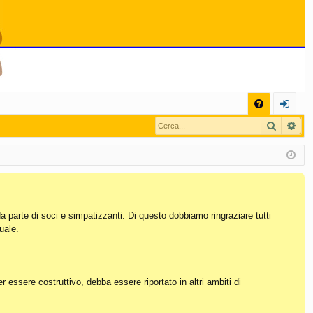
C
Cerca
Ric
FA
og
Q
in
da parte di soci e simpatizzanti. Di questo dobbiamo ringraziare tutti
uale.
essere costruttivo, debba essere riportato in altri ambiti di