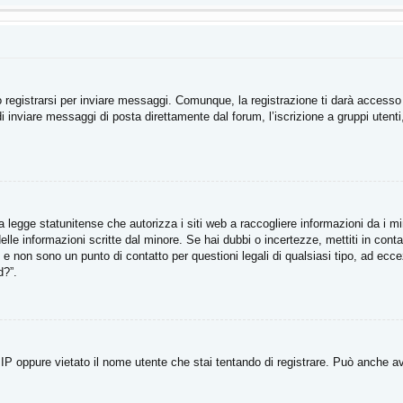
registrarsi per inviare messaggi. Comunque, la registrazione ti darà accesso ad
di inviare messaggi di posta direttamente dal forum, l’iscrizione a gruppi utent
legge statunitense che autorizza i siti web a raccogliere informazioni da i min
e delle informazioni scritte dal minore. Se hai dubbi o incertezze, mettiti in 
li e non sono un punto di contatto per questioni legali di qualsiasi tipo, ad e
d?”.
P oppure vietato il nome utente che stai tentando di registrare. Può anche aver d