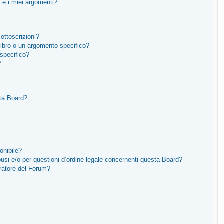
 e i miei argomenti?
sottoscrizioni?
ibro o un argomento specifico?
specifico?
?
sta Board?
onibile?
usi e/o per questioni d’ordine legale concernenti questa Board?
ratore del Forum?