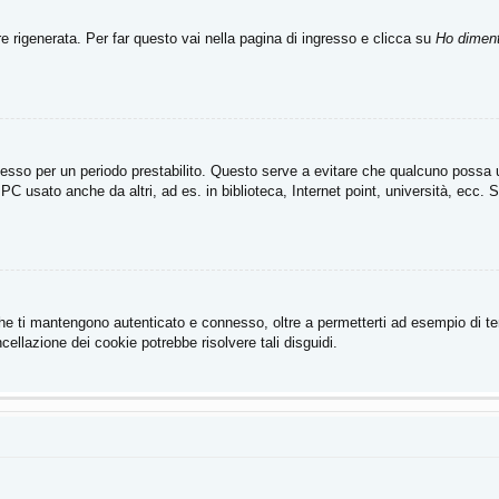
rigenerata. Per far questo vai nella pagina di ingresso e clicca su
Ho diment
connesso per un periodo prestabilito. Questo serve a evitare che qualcuno poss
PC usato anche da altri, ad es. in biblioteca, Internet point, università, ecc. 
he ti mantengono autenticato e connesso, oltre a permetterti ad esempio di tene
ellazione dei cookie potrebbe risolvere tali disguidi.