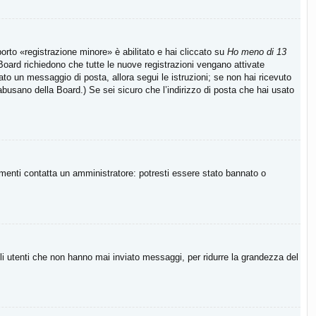
rto «registrazione minore» è abilitato e hai cliccato su
Ho meno di 13
e Board richiedono che tutte le nuove registrazioni vengano attivate
viato un messaggio di posta, allora segui le istruzioni; se non hai ricevuto
 abusano della Board.) Se sei sicuro che l’indirizzo di posta che hai usato
imenti contatta un amministratore: potresti essere stato bannato o
li utenti che non hanno mai inviato messaggi, per ridurre la grandezza del