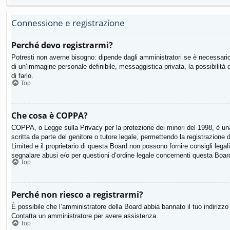
Connessione e registrazione
Perché devo registrarmi?
Potresti non averne bisogno: dipende dagli amministratori se è necessario 
di un’immagine personale definibile, messaggistica privata, la possibilità 
di farlo.
Top
Che cosa è COPPA?
COPPA, o Legge sulla Privacy per la protezione dei minori del 1998, è una 
scritta da parte del genitore o tutore legale, permettendo la registrazion
Limited e il proprietario di questa Board non possono fornire consigli lega
segnalare abusi e/o per questioni d’ordine legale concernenti questa Boar
Top
Perché non riesco a registrarmi?
È possibile che l’amministratore della Board abbia bannato il tuo indirizzo I
Contatta un amministratore per avere assistenza.
Top