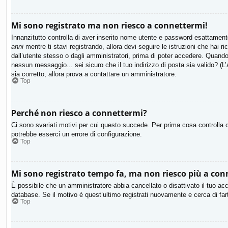
Mi sono registrato ma non riesco a connettermi!
Innanzitutto controlla di aver inserito nome utente e password esattamente
anni
mentre ti stavi registrando, allora devi seguire le istruzioni che hai 
dall’utente stesso o dagli amministratori, prima di poter accedere. Quando ti
nessun messaggio... sei sicuro che il tuo indirizzo di posta sia valido? (L’
sia corretto, allora prova a contattare un amministratore.
Top
Perché non riesco a connettermi?
Ci sono svariati motivi per cui questo succede. Per prima cosa controlla c
potrebbe esserci un errore di configurazione.
Top
Mi sono registrato tempo fa, ma non riesco più a con
È possibile che un amministratore abbia cancellato o disattivato il tuo ac
database. Se il motivo è quest’ultimo registrati nuovamente e cerca di fa
Top