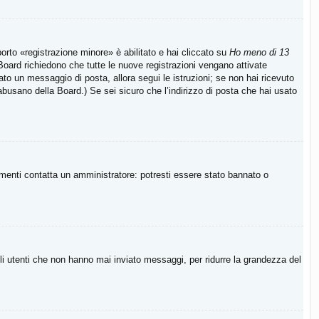
rto «registrazione minore» è abilitato e hai cliccato su
Ho meno di 13
e Board richiedono che tutte le nuove registrazioni vengano attivate
viato un messaggio di posta, allora segui le istruzioni; se non hai ricevuto
 abusano della Board.) Se sei sicuro che l’indirizzo di posta che hai usato
imenti contatta un amministratore: potresti essere stato bannato o
li utenti che non hanno mai inviato messaggi, per ridurre la grandezza del