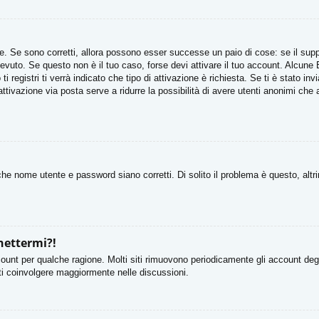
. Se sono corretti, allora possono esser successe un paio di cose: se il suppo
ricevuto. Se questo non è il tuo caso, forse devi attivare il tuo account. Alcun
 registri ti verrà indicato che tipo di attivazione è richiesta. Se ti è stato in
attivazione via posta serve a ridurre la possibilità di avere utenti anonimi che
he nome utente e password siano corretti. Di solito il problema è questo, altr
nettermi?!
count per qualche ragione. Molti siti rimuovono periodicamente gli account deg
rti coinvolgere maggiormente nelle discussioni.