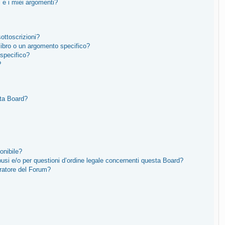
 e i miei argomenti?
sottoscrizioni?
ibro o un argomento specifico?
specifico?
?
sta Board?
onibile?
usi e/o per questioni d’ordine legale concernenti questa Board?
ratore del Forum?