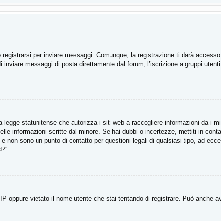
registrarsi per inviare messaggi. Comunque, la registrazione ti darà accesso ad
di inviare messaggi di posta direttamente dal forum, l’iscrizione a gruppi utent
legge statunitense che autorizza i siti web a raccogliere informazioni da i min
e delle informazioni scritte dal minore. Se hai dubbi o incertezze, mettiti in 
li e non sono un punto di contatto per questioni legali di qualsiasi tipo, ad e
d?”.
P oppure vietato il nome utente che stai tentando di registrare. Può anche aver d