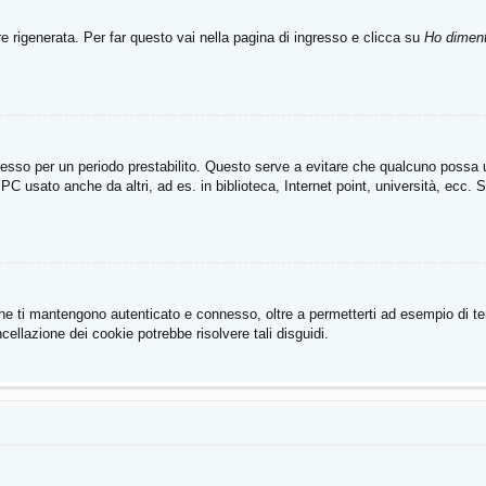
rigenerata. Per far questo vai nella pagina di ingresso e clicca su
Ho diment
connesso per un periodo prestabilito. Questo serve a evitare che qualcuno poss
PC usato anche da altri, ad es. in biblioteca, Internet point, università, ecc. 
he ti mantengono autenticato e connesso, oltre a permetterti ad esempio di tene
ellazione dei cookie potrebbe risolvere tali disguidi.