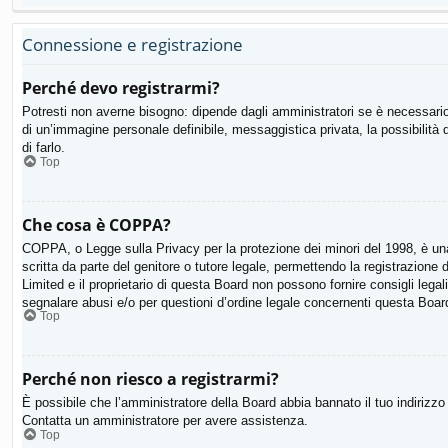
Connessione e registrazione
Perché devo registrarmi?
Potresti non averne bisogno: dipende dagli amministratori se è necessario 
di un’immagine personale definibile, messaggistica privata, la possibilità 
di farlo.
Top
Che cosa è COPPA?
COPPA, o Legge sulla Privacy per la protezione dei minori del 1998, è una 
scritta da parte del genitore o tutore legale, permettendo la registrazion
Limited e il proprietario di questa Board non possono fornire consigli lega
segnalare abusi e/o per questioni d’ordine legale concernenti questa Boar
Top
Perché non riesco a registrarmi?
È possibile che l’amministratore della Board abbia bannato il tuo indirizzo I
Contatta un amministratore per avere assistenza.
Top