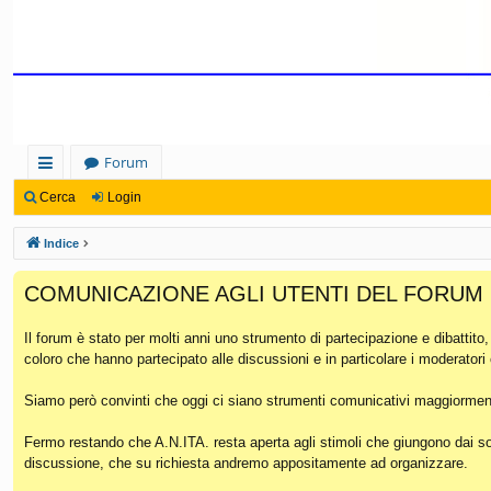
Forum
oll
Cerca
Login
eg
Indice
a
COMUNICAZIONE AGLI UTENTI DEL FORUM
m
en
Il forum è stato per molti anni uno strumento di partecipazione e dibattito
coloro che hanno partecipato alle discussioni e in particolare i moderatori
ti
Ra
Siamo però convinti che oggi ci siano strumenti comunicativi maggiorment
pi
Fermo restando che A.N.ITA. resta aperta agli stimoli che giungono dai soc
discussione, che su richiesta andremo appositamente ad organizzare.
di