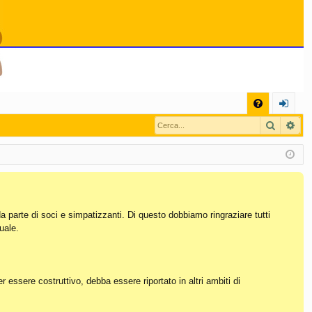
C
Cerca
Ric
FA
og
Q
in
da parte di soci e simpatizzanti. Di questo dobbiamo ringraziare tutti
uale.
essere costruttivo, debba essere riportato in altri ambiti di