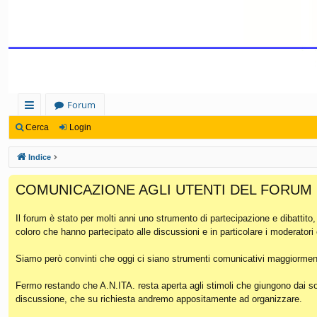
Forum
oll
Cerca
Login
eg
Indice
a
COMUNICAZIONE AGLI UTENTI DEL FORUM
m
en
Il forum è stato per molti anni uno strumento di partecipazione e dibattito
coloro che hanno partecipato alle discussioni e in particolare i moderatori
ti
Ra
Siamo però convinti che oggi ci siano strumenti comunicativi maggiorment
pi
Fermo restando che A.N.ITA. resta aperta agli stimoli che giungono dai soc
discussione, che su richiesta andremo appositamente ad organizzare.
di