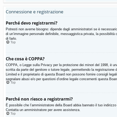
Connessione e registrazione
Perché devo registrarmi?
Potresti non averne bisogno: dipende dagli amministratori se è necessario 
di un’immagine personale definibile, messaggistica privata, la possibilità 
di farlo.
Top
Che cosa è COPPA?
COPPA, o Legge sulla Privacy per la protezione dei minori del 1998, è una 
scritta da parte del genitore o tutore legale, permettendo la registrazion
Limited e il proprietario di questa Board non possono fornire consigli lega
segnalare abusi e/o per questioni d’ordine legale concernenti questa Boar
Top
Perché non riesco a registrarmi?
È possibile che l’amministratore della Board abbia bannato il tuo indirizzo I
Contatta un amministratore per avere assistenza.
Top