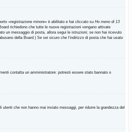
rto «registrazione minore» è abilitato e hai cliccato su
Ho meno di 13
e Board richiedono che tutte le nuove registrazioni vengano attivate
viato un messaggio di posta, allora segui le istruzioni; se non hai ricevuto
 abusano della Board.) Se sei sicuro che l’indirizzo di posta che hai usato
imenti contatta un amministratore: potresti essere stato bannato o
li utenti che non hanno mai inviato messaggi, per ridurre la grandezza del