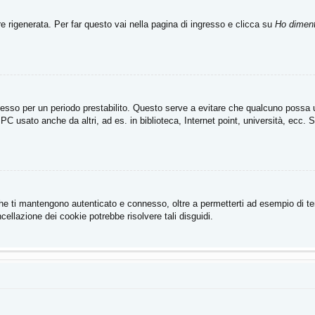
rigenerata. Per far questo vai nella pagina di ingresso e clicca su
Ho diment
connesso per un periodo prestabilito. Questo serve a evitare che qualcuno poss
PC usato anche da altri, ad es. in biblioteca, Internet point, università, ecc. 
he ti mantengono autenticato e connesso, oltre a permetterti ad esempio di tene
ellazione dei cookie potrebbe risolvere tali disguidi.