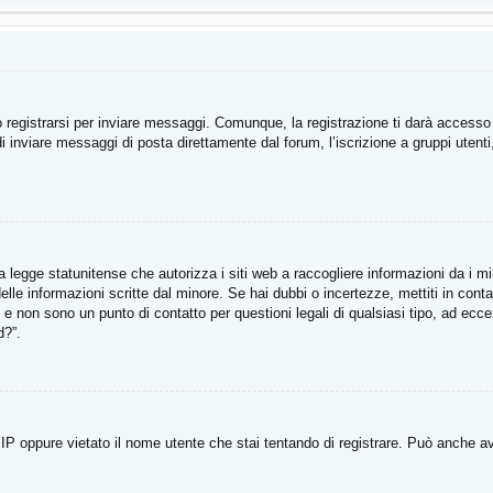
registrarsi per inviare messaggi. Comunque, la registrazione ti darà accesso ad
di inviare messaggi di posta direttamente dal forum, l’iscrizione a gruppi utent
legge statunitense che autorizza i siti web a raccogliere informazioni da i min
e delle informazioni scritte dal minore. Se hai dubbi o incertezze, mettiti in 
li e non sono un punto di contatto per questioni legali di qualsiasi tipo, ad e
d?”.
P oppure vietato il nome utente che stai tentando di registrare. Può anche aver d