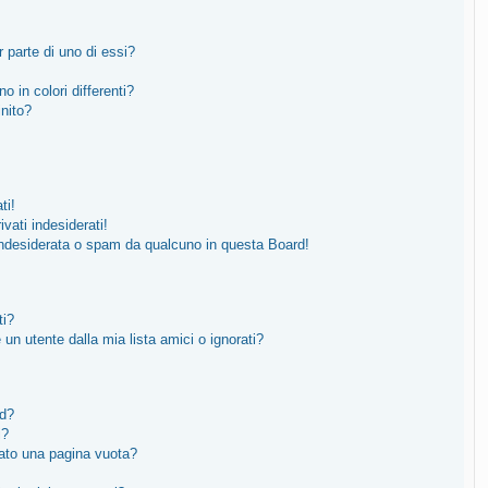
 parte di uno di essi?
o in colori differenti?
inito?
ti!
vati indesiderati!
indesiderata o spam da qualcuno in questa Board!
ti?
n utente dalla mia lista amici o ignorati?
rd?
i?
tato una pagina vuota?