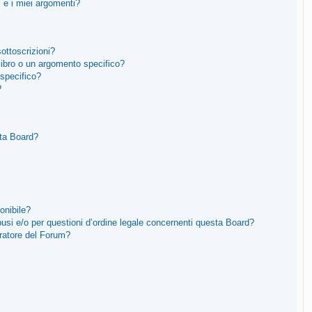
 e i miei argomenti?
sottoscrizioni?
ibro o un argomento specifico?
specifico?
?
sta Board?
onibile?
usi e/o per questioni d’ordine legale concernenti questa Board?
ratore del Forum?