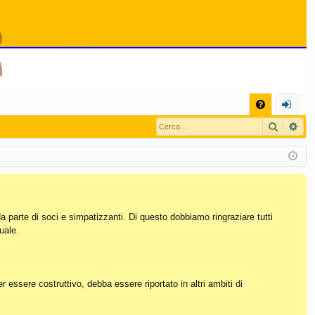
C
Cerca
Ric
FA
og
Q
in
da parte di soci e simpatizzanti. Di questo dobbiamo ringraziare tutti
uale.
essere costruttivo, debba essere riportato in altri ambiti di