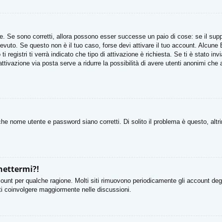
. Se sono corretti, allora possono esser successe un paio di cose: se il suppo
ricevuto. Se questo non è il tuo caso, forse devi attivare il tuo account. Alcun
 registri ti verrà indicato che tipo di attivazione è richiesta. Se ti è stato in
attivazione via posta serve a ridurre la possibilità di avere utenti anonimi che
he nome utente e password siano corretti. Di solito il problema è questo, altr
nettermi?!
count per qualche ragione. Molti siti rimuovono periodicamente gli account deg
rti coinvolgere maggiormente nelle discussioni.