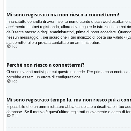
Mi sono registrato ma non riesco a connettermi!
Innanzitutto controlla di aver inserito nome utente e password esattamente
anni
mentre ti stavi registrando, allora devi seguire le istruzioni che hai 
dall’utente stesso o dagli amministratori, prima di poter accedere. Quando ti
nessun messaggio... sei sicuro che il tuo indirizzo di posta sia valido? (L’
sia corretto, allora prova a contattare un amministratore.
Top
Perché non riesco a connettermi?
Ci sono svariati motivi per cui questo succede. Per prima cosa controlla c
potrebbe esserci un errore di configurazione.
Top
Mi sono registrato tempo fa, ma non riesco più a con
È possibile che un amministratore abbia cancellato o disattivato il tuo ac
database. Se il motivo è quest’ultimo registrati nuovamente e cerca di fa
Top