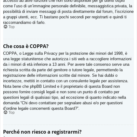
accesso ad altre funzioni che non sono disponibili per gli utenti ospiti
come l’uso di un’immagine personale definibile, messaggistica privata, la
possibilità di inviare messaggi di posta direttamente dal forum, l’iscrizione
a gruppi utenti, ecc. Ti bastano pochi secondi per registrarti e quindi ti
raccomandiamo di farlo.
Top
Che cosa è COPPA?
COPPA, o Legge sulla Privacy per la protezione dei minori del 1998, è
una legge statunitense che autorizza i siti web a raccogliere informazioni
da i minori di età inferiore a 13 anni. Per avere tale consenso serve una
richiesta scritta da parte del genitore o tutore legale, permettendo la
registrazione delle informazioni scritte dal minore. Se hai dubbi o
incertezze, mettiti in contatto con un consulente legale per assistenza.
Nota bene che phpBB Limited e il proprietario di questa Board non
possono fornire consigli legali e non sono un punto di contatto per
questioni legali di qualsiasi tipo, ad eccezione di quanto indicato nella
domanda “Chi devo contattare per segnalare abusi e/o per questioni
d’ordine legale concernenti questa Board?”.
Top
Perché non riesco a registrarmi?