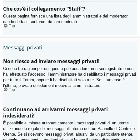
Che cos’è il collegamento “Staff”?
Questa pagina fornisce una lista degli amministratori e dei moderatori,
dando dettagli sui forum da loro moderati.
Top
Messaggi privati
Non riesco ad inviare messaggi privati!
Ci sono tre ragioni per cui questo può accadere: non sei registrato o non
hai effettuato l’accesso, l’amministratore ha disabilitato i messaggi privati
per tutto il Forum, oppure li ha disabilitati solo a te. Se il tuo caso è
l’ultimo, prova a chiederne il motivo all’amministratore.
Top
Continuano ad arrivarmi messaggi privati
indesiderati!
È possibile eliminare automaticamente i messaggi privati ​​di un utente
utilizzando le regole dei messaggi all’interno del tuo Pannello di Controllo
Utente. Se si ricevono messaggi privati ​​abusivi da un particolare utente,
segnala i messaggi ai moderatori; essi hanno il potere di impedire a un