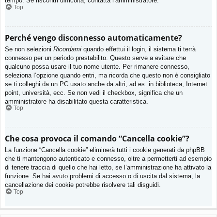
tempo. Se riscontri difficoltà, contatta l’amministratore.
Top
Perché vengo disconnesso automaticamente?
Se non selezioni
Ricordami
quando effettui il login, il sistema ti terrà
connesso per un periodo prestabilito. Questo serve a evitare che
qualcuno possa usare il tuo nome utente. Per rimanere connesso,
seleziona l’opzione quando entri, ma ricorda che questo non è consigliato
se ti colleghi da un PC usato anche da altri, ad es. in biblioteca, Internet
point, università, ecc. Se non vedi il checkbox, significa che un
amministratore ha disabilitato questa caratteristica.
Top
Che cosa provoca il comando “Cancella cookie”?
La funzione “Cancella cookie” eliminerà tutti i cookie generati da phpBB
che ti mantengono autenticato e connesso, oltre a permetterti ad esempio
di tenere traccia di quello che hai letto, se l’amministrazione ha attivato la
funzione. Se hai avuto problemi di accesso o di uscita dal sistema, la
cancellazione dei cookie potrebbe risolvere tali disguidi.
Top