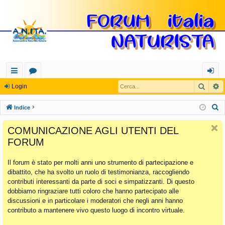
Cerca
R
oll
or
og
Login
eg
u
in
C
Indice
a
m
e
COMUNICAZIONE AGLI UTENTI DEL
r
m
FORUM
c
en
a
Il forum è stato per molti anni uno strumento di partecipazione e
ti
dibattito, che ha svolto un ruolo di testimonianza, raccogliendo
Ra
contributi interessanti da parte di soci e simpatizzanti. Di questo
dobbiamo ringraziare tutti coloro che hanno partecipato alle
pi
discussioni e in particolare i moderatori che negli anni hanno
di
contributo a mantenere vivo questo luogo di incontro virtuale.