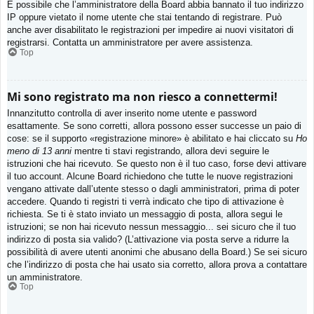
È possibile che l’amministratore della Board abbia bannato il tuo indirizzo
IP oppure vietato il nome utente che stai tentando di registrare. Può
anche aver disabilitato le registrazioni per impedire ai nuovi visitatori di
registrarsi. Contatta un amministratore per avere assistenza.
Top
Mi sono registrato ma non riesco a connettermi!
Innanzitutto controlla di aver inserito nome utente e password
esattamente. Se sono corretti, allora possono esser successe un paio di
cose: se il supporto «registrazione minore» è abilitato e hai cliccato su
Ho
meno di 13 anni
mentre ti stavi registrando, allora devi seguire le
istruzioni che hai ricevuto. Se questo non è il tuo caso, forse devi attivare
il tuo account. Alcune Board richiedono che tutte le nuove registrazioni
vengano attivate dall’utente stesso o dagli amministratori, prima di poter
accedere. Quando ti registri ti verrà indicato che tipo di attivazione è
richiesta. Se ti è stato inviato un messaggio di posta, allora segui le
istruzioni; se non hai ricevuto nessun messaggio... sei sicuro che il tuo
indirizzo di posta sia valido? (L’attivazione via posta serve a ridurre la
possibilità di avere utenti anonimi che abusano della Board.) Se sei sicuro
che l’indirizzo di posta che hai usato sia corretto, allora prova a contattare
un amministratore.
Top