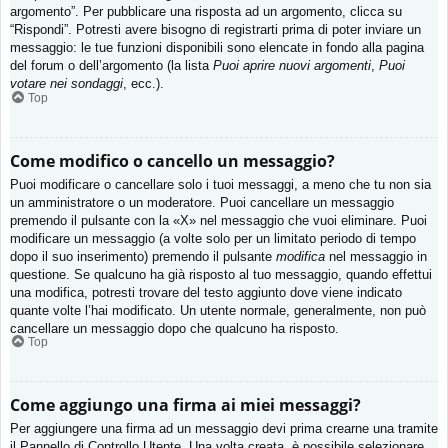
argomento”. Per pubblicare una risposta ad un argomento, clicca su
“Rispondi”. Potresti avere bisogno di registrarti prima di poter inviare un
messaggio: le tue funzioni disponibili sono elencate in fondo alla pagina
del forum o dell’argomento (la lista
Puoi aprire nuovi argomenti
,
Puoi
votare nei sondaggi
, ecc.).
Top
Come modifico o cancello un messaggio?
Puoi modificare o cancellare solo i tuoi messaggi, a meno che tu non sia
un amministratore o un moderatore. Puoi cancellare un messaggio
premendo il pulsante con la «X» nel messaggio che vuoi eliminare. Puoi
modificare un messaggio (a volte solo per un limitato periodo di tempo
dopo il suo inserimento) premendo il pulsante
modifica
nel messaggio in
questione. Se qualcuno ha già risposto al tuo messaggio, quando effettui
una modifica, potresti trovare del testo aggiunto dove viene indicato
quante volte l’hai modificato. Un utente normale, generalmente, non può
cancellare un messaggio dopo che qualcuno ha risposto.
Top
Come aggiungo una firma ai miei messaggi?
Per aggiungere una firma ad un messaggio devi prima crearne una tramite
il Pannello di Controllo Utente. Una volta creata, è possibile selezionare