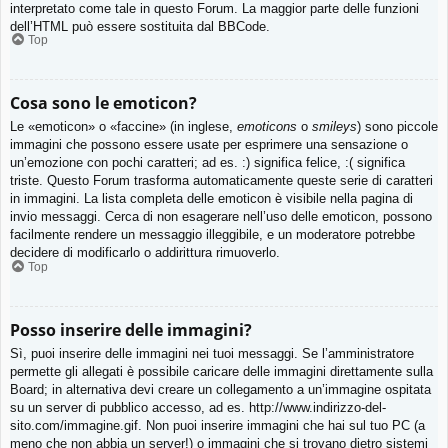
interpretato come tale in questo Forum. La maggior parte delle funzioni
dell’HTML può essere sostituita dal BBCode.
Top
Cosa sono le emoticon?
Le «emoticon» o «faccine» (in inglese,
emoticons
o
smileys
) sono piccole
immagini che possono essere usate per esprimere una sensazione o
un’emozione con pochi caratteri; ad es. :) significa felice, :( significa
triste. Questo Forum trasforma automaticamente queste serie di caratteri
in immagini. La lista completa delle emoticon è visibile nella pagina di
invio messaggi. Cerca di non esagerare nell’uso delle emoticon, possono
facilmente rendere un messaggio illeggibile, e un moderatore potrebbe
decidere di modificarlo o addirittura rimuoverlo.
Top
Posso inserire delle immagini?
Sì, puoi inserire delle immagini nei tuoi messaggi. Se l’amministratore
permette gli allegati è possibile caricare delle immagini direttamente sulla
Board; in alternativa devi creare un collegamento a un’immagine ospitata
su un server di pubblico accesso, ad es. http://www.indirizzo-del-
sito.com/immagine.gif. Non puoi inserire immagini che hai sul tuo PC (a
meno che non abbia un server!) o immagini che si trovano dietro sistemi