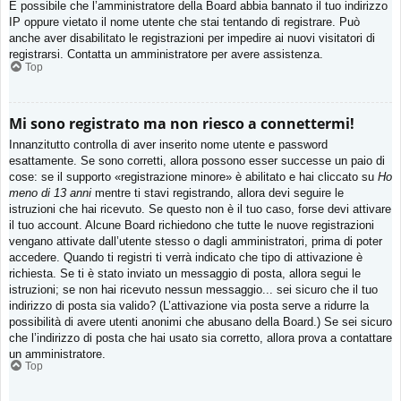
È possibile che l’amministratore della Board abbia bannato il tuo indirizzo
IP oppure vietato il nome utente che stai tentando di registrare. Può
anche aver disabilitato le registrazioni per impedire ai nuovi visitatori di
registrarsi. Contatta un amministratore per avere assistenza.
Top
Mi sono registrato ma non riesco a connettermi!
Innanzitutto controlla di aver inserito nome utente e password
esattamente. Se sono corretti, allora possono esser successe un paio di
cose: se il supporto «registrazione minore» è abilitato e hai cliccato su
Ho
meno di 13 anni
mentre ti stavi registrando, allora devi seguire le
istruzioni che hai ricevuto. Se questo non è il tuo caso, forse devi attivare
il tuo account. Alcune Board richiedono che tutte le nuove registrazioni
vengano attivate dall’utente stesso o dagli amministratori, prima di poter
accedere. Quando ti registri ti verrà indicato che tipo di attivazione è
richiesta. Se ti è stato inviato un messaggio di posta, allora segui le
istruzioni; se non hai ricevuto nessun messaggio... sei sicuro che il tuo
indirizzo di posta sia valido? (L’attivazione via posta serve a ridurre la
possibilità di avere utenti anonimi che abusano della Board.) Se sei sicuro
che l’indirizzo di posta che hai usato sia corretto, allora prova a contattare
un amministratore.
Top