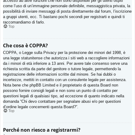
accesso ad altre funzioni che non sono disponibili per gli utenti ospiti
come l’uso di un’immagine personale definibile, messaggistica privata, la
possibilità di inviare messaggi di posta direttamente dal forum, l’iscrizione
a gruppi utenti, ecc. Ti bastano pochi secondi per registrarti e quindi ti
raccomandiamo di farlo.
Top
Che cosa è COPPA?
COPPA, o Legge sulla Privacy per la protezione dei minori del 1998, è
una legge statunitense che autorizza i siti web a raccogliere informazioni
da i minori di età inferiore a 13 anni. Per avere tale consenso serve una
richiesta scritta da parte del genitore o tutore legale, permettendo la
registrazione delle informazioni scritte dal minore. Se hai dubbi o
incertezze, mettiti in contatto con un consulente legale per assistenza.
Nota bene che phpBB Limited e il proprietario di questa Board non
possono fornire consigli legali e non sono un punto di contatto per
questioni legali di qualsiasi tipo, ad eccezione di quanto indicato nella
domanda “Chi devo contattare per segnalare abusi e/o per questioni
d’ordine legale concernenti questa Board?”.
Top
Perché non riesco a registrarmi?