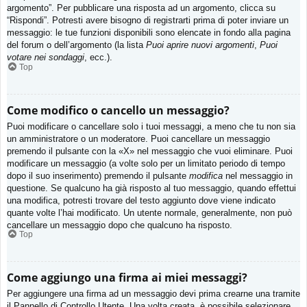
argomento”. Per pubblicare una risposta ad un argomento, clicca su
“Rispondi”. Potresti avere bisogno di registrarti prima di poter inviare un
messaggio: le tue funzioni disponibili sono elencate in fondo alla pagina
del forum o dell’argomento (la lista
Puoi aprire nuovi argomenti
,
Puoi
votare nei sondaggi
, ecc.).
Top
Come modifico o cancello un messaggio?
Puoi modificare o cancellare solo i tuoi messaggi, a meno che tu non sia
un amministratore o un moderatore. Puoi cancellare un messaggio
premendo il pulsante con la «X» nel messaggio che vuoi eliminare. Puoi
modificare un messaggio (a volte solo per un limitato periodo di tempo
dopo il suo inserimento) premendo il pulsante
modifica
nel messaggio in
questione. Se qualcuno ha già risposto al tuo messaggio, quando effettui
una modifica, potresti trovare del testo aggiunto dove viene indicato
quante volte l’hai modificato. Un utente normale, generalmente, non può
cancellare un messaggio dopo che qualcuno ha risposto.
Top
Come aggiungo una firma ai miei messaggi?
Per aggiungere una firma ad un messaggio devi prima crearne una tramite
il Pannello di Controllo Utente. Una volta creata, è possibile selezionare