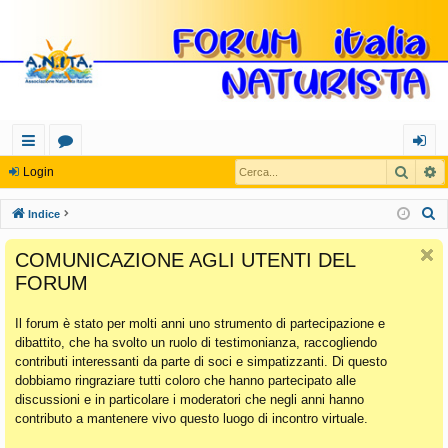
Cerca
R
oll
or
og
Login
eg
u
in
C
Indice
a
m
e
COMUNICAZIONE AGLI UTENTI DEL
r
m
FORUM
c
en
a
Il forum è stato per molti anni uno strumento di partecipazione e
ti
dibattito, che ha svolto un ruolo di testimonianza, raccogliendo
Ra
contributi interessanti da parte di soci e simpatizzanti. Di questo
dobbiamo ringraziare tutti coloro che hanno partecipato alle
pi
discussioni e in particolare i moderatori che negli anni hanno
di
contributo a mantenere vivo questo luogo di incontro virtuale.