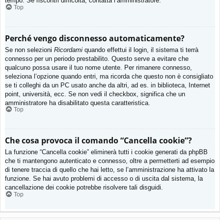
tempo. Se riscontri difficoltà, contatta l’amministratore.
Top
Perché vengo disconnesso automaticamente?
Se non selezioni
Ricordami
quando effettui il login, il sistema ti terrà
connesso per un periodo prestabilito. Questo serve a evitare che
qualcuno possa usare il tuo nome utente. Per rimanere connesso,
seleziona l’opzione quando entri, ma ricorda che questo non è consigliato
se ti colleghi da un PC usato anche da altri, ad es. in biblioteca, Internet
point, università, ecc. Se non vedi il checkbox, significa che un
amministratore ha disabilitato questa caratteristica.
Top
Che cosa provoca il comando “Cancella cookie”?
La funzione “Cancella cookie” eliminerà tutti i cookie generati da phpBB
che ti mantengono autenticato e connesso, oltre a permetterti ad esempio
di tenere traccia di quello che hai letto, se l’amministrazione ha attivato la
funzione. Se hai avuto problemi di accesso o di uscita dal sistema, la
cancellazione dei cookie potrebbe risolvere tali disguidi.
Top