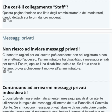
Che cos’è il collegamento “Staff”?
Questa pagina fornisce una lista degli amministratori e dei moderatori,
dando dettagli sui forum da loro moderati.
Top
Messaggi privati
Non riesco ad inviare messaggi privati!
Ci sono tre ragioni per cui questo può accadere: non sei registrato o non
hai effettuato l’accesso, l’amministratore ha disabilitato i messaggi privati
per tutto il Forum, oppure li ha disabilitati solo a te. Se il tuo caso è
l’ultimo, prova a chiederne il motivo all’amministratore.
Top
Continuano ad arrivarmi messaggi privati
indesiderati!
È possibile eliminare automaticamente i messaggi privati ​​di un utente
utilizzando le regole dei messaggi all’interno del tuo Pannello di Controllo
Utente. Se si ricevono messaggi privati ​​abusivi da un particolare utente,
segnala i messaggi ai moderatori; essi hanno il potere di impedire a un