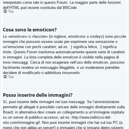
interpretato come tale in questo Forum. La maggior parte delle funzioni
dell’HTML può essere sostituita dal BBCode.
Top
Cosa sono le emoticon?
Le «emoticon» o «faccine» (in inglese,
emoticons
o
smileys
) sono piccole
immagini che possono essere usate per esprimere una sensazione o
un’emozione con pochi caratteri; ad es. :) significa felice, :( significa
triste. Questo Forum trasforma automaticamente queste serie di caratteri
in immagini. La lista completa delle emoticon è visibile nella pagina di
invio messaggi. Cerca di non esagerare nell’uso delle emoticon, possono
facilmente rendere un messaggio illeggibile, e un moderatore potrebbe
decidere di modificarlo o addirittura rimuoverlo.
Top
Posso inserire delle immagini?
Sì, puoi inserire delle immagini nei tuoi messaggi. Se l’amministratore
permette gli allegati è possibile caricare delle immagini direttamente sulla
Board; in alternativa devi creare un collegamento a un’immagine ospitata
su un server di pubblico accesso, ad es. http://www.indirizzo-del-
sito.com/immagine.gif. Non puoi inserire immagini che hai sul tuo PC (a
meno che non abbia un server!) o immagini che si trovano dietro sistemi