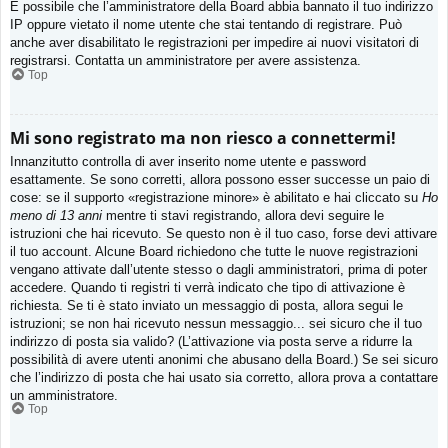
È possibile che l’amministratore della Board abbia bannato il tuo indirizzo
IP oppure vietato il nome utente che stai tentando di registrare. Può
anche aver disabilitato le registrazioni per impedire ai nuovi visitatori di
registrarsi. Contatta un amministratore per avere assistenza.
Top
Mi sono registrato ma non riesco a connettermi!
Innanzitutto controlla di aver inserito nome utente e password
esattamente. Se sono corretti, allora possono esser successe un paio di
cose: se il supporto «registrazione minore» è abilitato e hai cliccato su
Ho
meno di 13 anni
mentre ti stavi registrando, allora devi seguire le
istruzioni che hai ricevuto. Se questo non è il tuo caso, forse devi attivare
il tuo account. Alcune Board richiedono che tutte le nuove registrazioni
vengano attivate dall’utente stesso o dagli amministratori, prima di poter
accedere. Quando ti registri ti verrà indicato che tipo di attivazione è
richiesta. Se ti è stato inviato un messaggio di posta, allora segui le
istruzioni; se non hai ricevuto nessun messaggio... sei sicuro che il tuo
indirizzo di posta sia valido? (L’attivazione via posta serve a ridurre la
possibilità di avere utenti anonimi che abusano della Board.) Se sei sicuro
che l’indirizzo di posta che hai usato sia corretto, allora prova a contattare
un amministratore.
Top