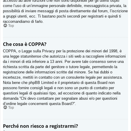
accesso ad altre funzioni che non sono disponibili per gli utenti ospiti
come l’uso di un’immagine personale definibile, messaggistica privata, la
possibilità di inviare messaggi di posta direttamente dal forum, l’iscrizione
a gruppi utenti, ecc. Ti bastano pochi secondi per registrarti e quindi ti
raccomandiamo di farlo.
Top
Che cosa è COPPA?
COPPA, o Legge sulla Privacy per la protezione dei minori del 1998, è
una legge statunitense che autorizza i siti web a raccogliere informazioni
da i minori di età inferiore a 13 anni. Per avere tale consenso serve una
richiesta scritta da parte del genitore o tutore legale, permettendo la
registrazione delle informazioni scritte dal minore. Se hai dubbi o
incertezze, mettiti in contatto con un consulente legale per assistenza.
Nota bene che phpBB Limited e il proprietario di questa Board non
possono fornire consigli legali e non sono un punto di contatto per
questioni legali di qualsiasi tipo, ad eccezione di quanto indicato nella
domanda “Chi devo contattare per segnalare abusi e/o per questioni
d’ordine legale concernenti questa Board?”.
Top
Perché non riesco a registrarmi?