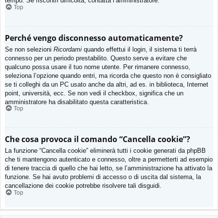
tempo. Se riscontri difficoltà, contatta l’amministratore.
Top
Perché vengo disconnesso automaticamente?
Se non selezioni
Ricordami
quando effettui il login, il sistema ti terrà
connesso per un periodo prestabilito. Questo serve a evitare che
qualcuno possa usare il tuo nome utente. Per rimanere connesso,
seleziona l’opzione quando entri, ma ricorda che questo non è consigliato
se ti colleghi da un PC usato anche da altri, ad es. in biblioteca, Internet
point, università, ecc. Se non vedi il checkbox, significa che un
amministratore ha disabilitato questa caratteristica.
Top
Che cosa provoca il comando “Cancella cookie”?
La funzione “Cancella cookie” eliminerà tutti i cookie generati da phpBB
che ti mantengono autenticato e connesso, oltre a permetterti ad esempio
di tenere traccia di quello che hai letto, se l’amministrazione ha attivato la
funzione. Se hai avuto problemi di accesso o di uscita dal sistema, la
cancellazione dei cookie potrebbe risolvere tali disguidi.
Top