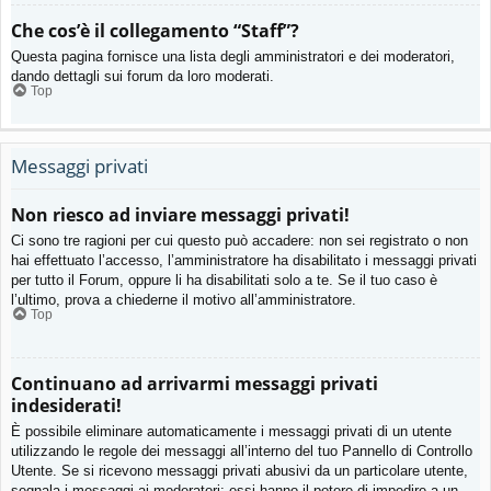
Che cos’è il collegamento “Staff”?
Questa pagina fornisce una lista degli amministratori e dei moderatori,
dando dettagli sui forum da loro moderati.
Top
Messaggi privati
Non riesco ad inviare messaggi privati!
Ci sono tre ragioni per cui questo può accadere: non sei registrato o non
hai effettuato l’accesso, l’amministratore ha disabilitato i messaggi privati
per tutto il Forum, oppure li ha disabilitati solo a te. Se il tuo caso è
l’ultimo, prova a chiederne il motivo all’amministratore.
Top
Continuano ad arrivarmi messaggi privati
indesiderati!
È possibile eliminare automaticamente i messaggi privati ​​di un utente
utilizzando le regole dei messaggi all’interno del tuo Pannello di Controllo
Utente. Se si ricevono messaggi privati ​​abusivi da un particolare utente,
segnala i messaggi ai moderatori; essi hanno il potere di impedire a un