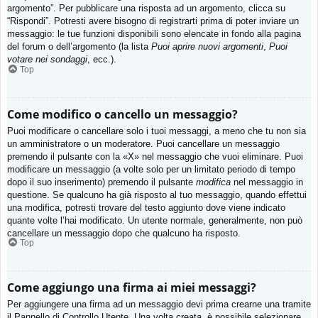
argomento”. Per pubblicare una risposta ad un argomento, clicca su
“Rispondi”. Potresti avere bisogno di registrarti prima di poter inviare un
messaggio: le tue funzioni disponibili sono elencate in fondo alla pagina
del forum o dell’argomento (la lista
Puoi aprire nuovi argomenti
,
Puoi
votare nei sondaggi
, ecc.).
Top
Come modifico o cancello un messaggio?
Puoi modificare o cancellare solo i tuoi messaggi, a meno che tu non sia
un amministratore o un moderatore. Puoi cancellare un messaggio
premendo il pulsante con la «X» nel messaggio che vuoi eliminare. Puoi
modificare un messaggio (a volte solo per un limitato periodo di tempo
dopo il suo inserimento) premendo il pulsante
modifica
nel messaggio in
questione. Se qualcuno ha già risposto al tuo messaggio, quando effettui
una modifica, potresti trovare del testo aggiunto dove viene indicato
quante volte l’hai modificato. Un utente normale, generalmente, non può
cancellare un messaggio dopo che qualcuno ha risposto.
Top
Come aggiungo una firma ai miei messaggi?
Per aggiungere una firma ad un messaggio devi prima crearne una tramite
il Pannello di Controllo Utente. Una volta creata, è possibile selezionare