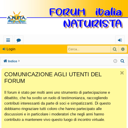
Cerca
R
oll
or
og
Login
eg
u
in
C
Indice
a
m
e
COMUNICAZIONE AGLI UTENTI DEL
r
m
FORUM
c
en
a
Il forum è stato per molti anni uno strumento di partecipazione e
ti
dibattito, che ha svolto un ruolo di testimonianza, raccogliendo
Ra
contributi interessanti da parte di soci e simpatizzanti. Di questo
dobbiamo ringraziare tutti coloro che hanno partecipato alle
pi
discussioni e in particolare i moderatori che negli anni hanno
di
contributo a mantenere vivo questo luogo di incontro virtuale.