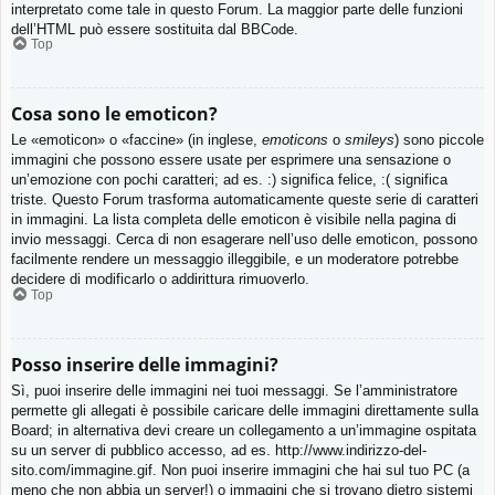
interpretato come tale in questo Forum. La maggior parte delle funzioni
dell’HTML può essere sostituita dal BBCode.
Top
Cosa sono le emoticon?
Le «emoticon» o «faccine» (in inglese,
emoticons
o
smileys
) sono piccole
immagini che possono essere usate per esprimere una sensazione o
un’emozione con pochi caratteri; ad es. :) significa felice, :( significa
triste. Questo Forum trasforma automaticamente queste serie di caratteri
in immagini. La lista completa delle emoticon è visibile nella pagina di
invio messaggi. Cerca di non esagerare nell’uso delle emoticon, possono
facilmente rendere un messaggio illeggibile, e un moderatore potrebbe
decidere di modificarlo o addirittura rimuoverlo.
Top
Posso inserire delle immagini?
Sì, puoi inserire delle immagini nei tuoi messaggi. Se l’amministratore
permette gli allegati è possibile caricare delle immagini direttamente sulla
Board; in alternativa devi creare un collegamento a un’immagine ospitata
su un server di pubblico accesso, ad es. http://www.indirizzo-del-
sito.com/immagine.gif. Non puoi inserire immagini che hai sul tuo PC (a
meno che non abbia un server!) o immagini che si trovano dietro sistemi